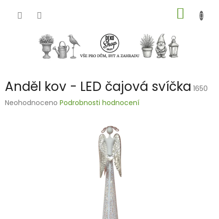
Přejít
NÁKUP
na
obsah
KOŠÍK
Anděl kov - LED čajová svíčka
1650
Průměrné
Neohodnoceno
Podrobnosti hodnocení
hodnocení
produktu
je
0,0
z
5
hvězdiček.