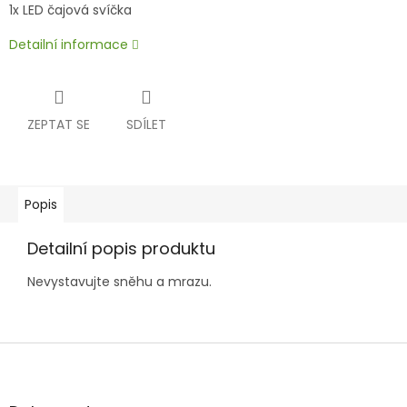
1x LED čajová svíčka
Detailní informace
ZEPTAT SE
SDÍLET
Popis
Detailní popis produktu
Nevystavujte sněhu a mrazu.
Z
á
p