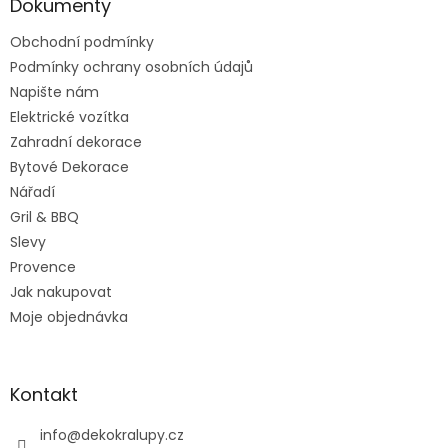
a
Dokumenty
t
Obchodní podmínky
í
Podmínky ochrany osobních údajů
Napište nám
Elektrické vozítka
Zahradní dekorace
Bytové Dekorace
Nářadí
Gril & BBQ
Slevy
Provence
Jak nakupovat
Moje objednávka
Kontakt
info
@
dekokralupy.cz