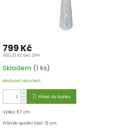
799 Kč
660,33 Kč bez DPH
Měrná
Skladem
(1 ks)
cena:
Možnosti doručení
Přidat do košíku
Výška: 67 cm
Průměr spodní část: 12 cm