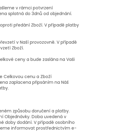
šleme v rámci potvrzení
na splatná do 3dnů od objednání.
oproti předání Zboží. V případě platby
převzetí v Naší provozovně. V případě
vzetí Zboží.
Celkové ceny a bude zaslána na Vaši
íte Celkovou cenu a Zboží
ena zaplacena připsáním na Náš
atby.
oleném způsobu doručení a platby.
ní Objednávky. Doba uvedená v
čné doby dodání. V případě osobního
deme informovat prostřednictvím e-