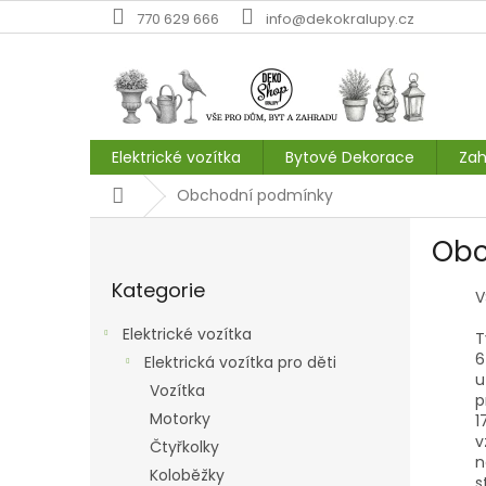
Přejít
770 629 666
info@dekokralupy.cz
na
obsah
Elektrické vozítka
Bytové Dekorace
Zah
Domů
Obchodní podmínky
P
Obc
o
Přeskočit
s
Kategorie
kategorie
t
V
r
Elektrické vozítka
T
a
6
Elektrická vozítka pro děti
n
u
Vozítka
n
p
í
Motorky
1
p
v
Čtyřkolky
n
a
Koloběžky
s