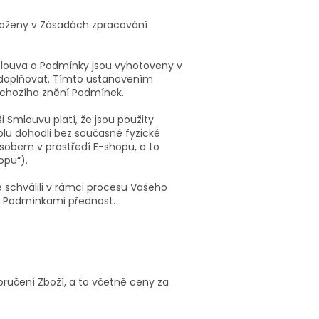
saženy v Zásadách zpracování
mlouva a Podmínky jsou vyhotoveny v
doplňovat. Tímto ustanovením
dchozího znění Podmínek.
i Smlouvu platí, že jsou použity
lu dohodli bez současné fyzické
sobem v prostředí E-shopu, a to
opu“).
 schválili v rámci procesu Vašeho
d Podmínkami přednost.
doručení Zboží, a to včetně ceny za