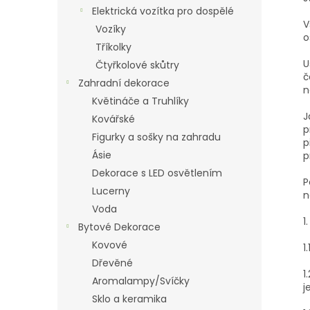
n
Elektrická vozítka pro dospělé
e
V
Vozíky
l
o
Tříkolky
U
Čtyřkolové skůtry
č
Zahradní dekorace
n
Květináče a Truhlíky
J
Kovářské
p
Figurky a sošky na zahradu
p
Ásie
p
Dekorace s LED osvětlením
P
Lucerny
n
Voda
1
Bytové Dekorace
Kovové
1
Dřevěné
1
Aromalampy/Svíčky
j
Sklo a keramika