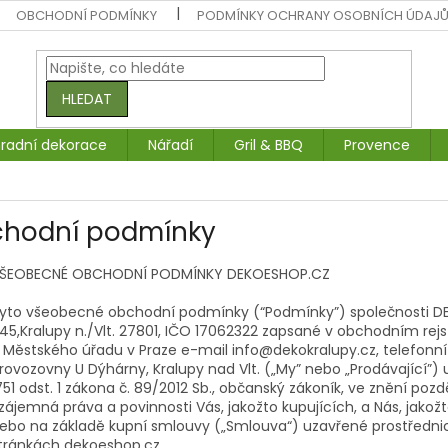
OBCHODNÍ PODMÍNKY
PODMÍNKY OCHRANY OSOBNÍCH ÚDAJ
HLEDAT
radní dekorace
Nářadí
Gril & BBQ
Provence
hodní podmínky
ŠEOBECNÉ OBCHODNÍ PODMÍNKY DEKOESHOP.CZ
yto všeobecné obchodní podmínky (“Podmínky”) společnosti DEKO
45,Kralupy n./Vlt. 27801, IČO 17062322 zapsané v obchodním rej
 Městského úřadu v Praze e-mail info@dekokralupy.cz, telefonní
rovozovny U Dýhárny, Kralupy nad Vlt. („My” nebo „Prodávající”)
751 odst. 1 zákona č. 89/2012 Sb., občanský zákoník, ve znění poz
zájemná práva a povinnosti Vás, jakožto kupujících, a Nás, jakožto
ebo na základě kupní smlouvy („Smlouva“) uzavřené prostředn
tránkách dekoeshop.cz