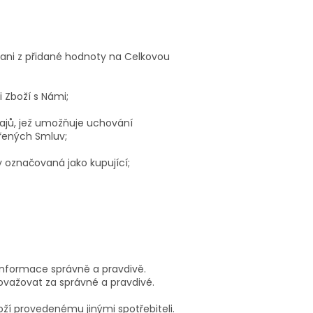
dani z přidané hodnoty na Celkovou
 Zboží s Námi;
dajů, jež umožňuje uchování
řených Smluv;
y označovaná jako kupující;
informace správně a pravdivě.
važovat za správné a pravdivé.
ží provedenému jinými spotřebiteli.