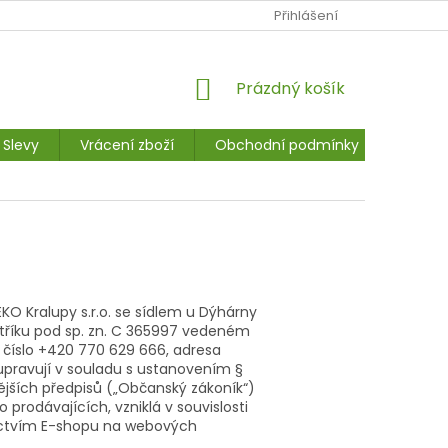
Ů
NAPIŠTE NÁM
JAK NAKUPOVAT
Přihlášení
MOJE OBJEDNÁVKA
NÁKUPNÍ
Prázdný košík
KOŠÍK
Slevy
Vrácení zboží
Obchodní podmínky
Kontak
 Kralupy s.r.o. se sídlem u Dýhárny
stříku pod sp. zn. C 365997 vedeném
 číslo +420 770 629 666, adresa
 upravují v souladu s ustanovením §
dějších předpisů („Občanský zákoník“)
 prodávajících, vzniklá v souvislosti
ictvím E-shopu na webových