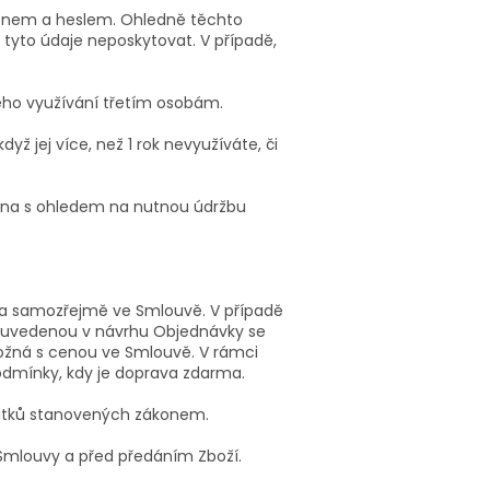
jménem a heslem. Ohledně těchto
 tyto údaje neposkytovat. V případě,
jeho využívání třetím osobám.
yž jej více, než 1 rok nevyužíváte, či
ména s ohledem na nutnou údržbu
y a samozřejmě ve Smlouvě. V případě
 uvedenou v návrhu Objednávky se
ožná s cenou ve Smlouvě. V rámci
dmínky, kdy je doprava zdarma.
latků stanovených zákonem.
Smlouvy a před předáním Zboží.