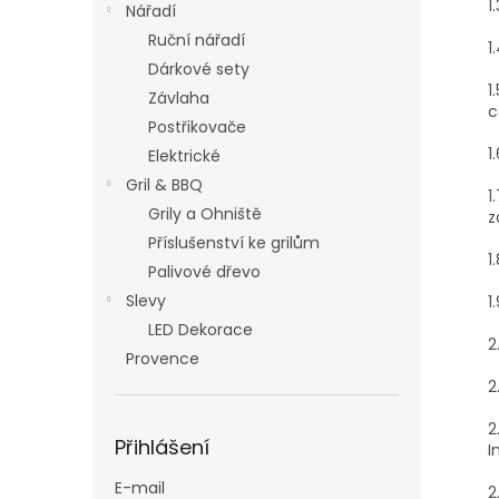
1
Nářadí
Ruční nářadí
1
Dárkové sety
1
Závlaha
c
Postřikovače
1
Elektrické
Gril & BBQ
1
Grily a Ohniště
z
Příslušenství ke grilům
1
Palivové dřevo
Slevy
1
LED Dekorace
2
Provence
2
2
Přihlášení
I
E-mail
2