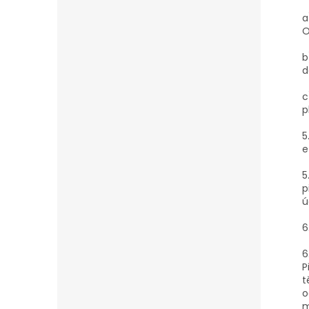
a
O
b
d
c
p
5
e
5
p
ú
6
6
P
t
o
m