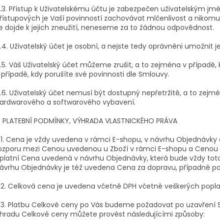
.3. Přístup k Uživatelskému účtu je zabezpečen uživatelským 
řístupových je Vaší povinností zachovávat mlčenlivost a nikomu
e dojde k jejich zneužití, neneseme za to žádnou odpovědnost.
.4. Uživatelský účet je osobní, a nejste tedy oprávněni umožnit 
.5. Váš Uživatelský účet můžeme zrušit, a to zejména v případě, kd
 případě, kdy porušíte své povinnosti dle Smlouvy.
.6. Uživatelský účet nemusí být dostupný nepřetržitě, a to zej
ardwarového a softwarového vybavení.
. PLATEBNÍ PODMÍNKY, VÝHRADA VLASTNICKÉHO PRÁVA
.1. Cena je vždy uvedena v rámci E-shopu, v návrhu Objednávk
ozporu mezi Cenou uvedenou u Zboží v rámci E-shopu a Cenou
platní Cena uvedená v návrhu Objednávky, která bude vždy tot
ávrhu Objednávky je též uvedena Cena za dopravu, případně po
.2. Celková cena je uvedena včetně DPH včetně veškerých pop
.3. Platbu Celkové ceny po Vás budeme požadovat po uzavření 
hradu Celkové ceny můžete provést následujícími způsoby: