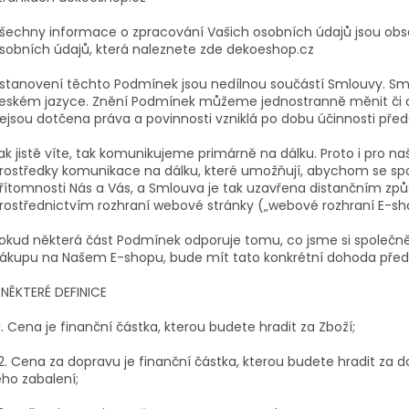
šechny informace o zpracování Vašich osobních údajů jsou ob
sobních údajů, která naleznete zde dekoeshop.cz
stanovení těchto Podmínek jsou nedílnou součástí Smlouvy. S
eském jazyce. Znění Podmínek můžeme jednostranně měnit či 
ejsou dotčena práva a povinnosti vzniklá po dobu účinnosti pře
ak jistě víte, tak komunikujeme primárně na dálku. Proto i pro naš
rostředky komunikace na dálku, které umožňují, abychom se spo
řítomnosti Nás a Vás, a Smlouva je tak uzavřena distančním způ
rostřednictvím rozhraní webové stránky („webové rozhraní E-sh
okud některá část Podmínek odporuje tomu, co jsme si společně
ákupu na Našem E-shopu, bude mít tato konkrétní dohoda pře
. NĚKTERÉ DEFINICE
.1. Cena je finanční částka, kterou budete hradit za Zboží;
.2. Cena za dopravu je finanční částka, kterou budete hradit za 
eho zabalení;