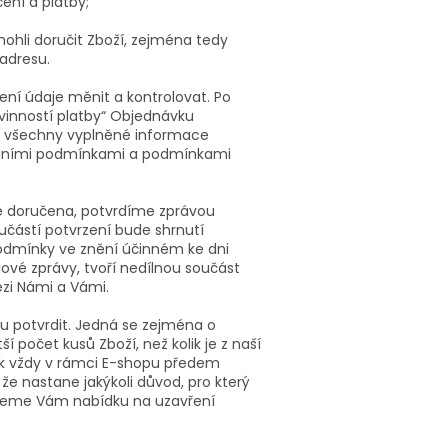
ení a platby;
mohli doručit Zboží, zejména tedy
 adresu.
ní údaje měnit a kontrolovat. Po
ovinností platby“ Objednávku
dou všechny vyplněné informace
odními podmínkami a podmínkami
de doručena, potvrdíme zprávou
částí potvrzení bude shrnutí
odmínky ve znění účinném ke dni
lové zprávy, tvoří nedílnou součást
zi Námi a Vámi.
 potvrdit. Jedná se zejména o
 počet kusů Zboží, než kolik je z naší
k vždy v rámci E-shopu předem
e nastane jakýkoli důvod, pro který
leme Vám nabídku na uzavření