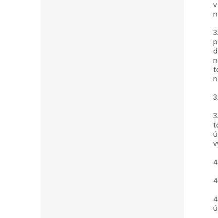
v
n
3
p
d
n
t
n
3
3
t
ú
v
4
4
4
ú