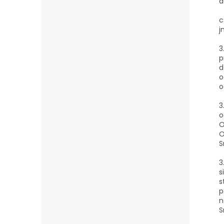
a
c
j
3
p
d
o
o
3
o
O
O
S
3
s
s
p
n
S