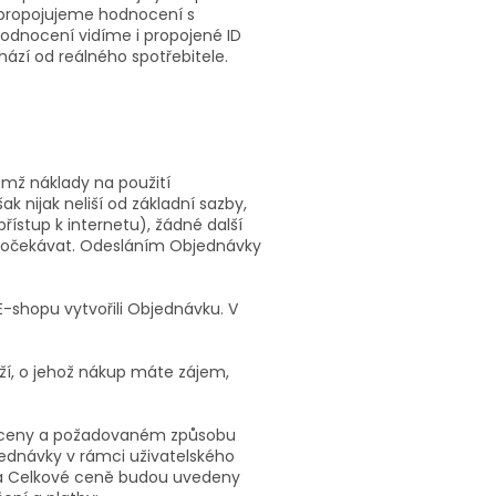
e propojujeme hodnocení s
odnocení vidíme i propojené ID
hází od reálného spotřebitele.
emž náklady na použití
k nijak neliší od základní sazby,
řístup k internetu), žádné další
 očekávat. Odesláním Objednávky
E-shopu vytvořili Objednávku. V
í, o jehož nákup máte zájem,
é ceny a požadovaném způsobu
ednávky v rámci uživatelského
 a Celkové ceně budou uvedeny