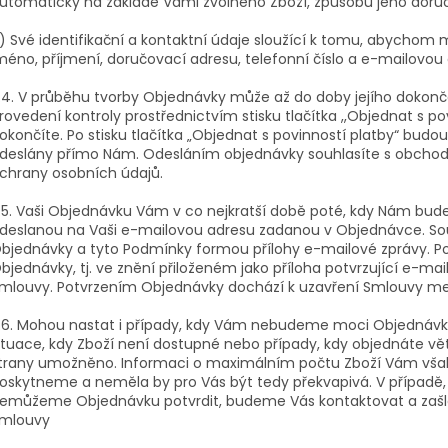
utomaticky na základě Vámi zvolného Zboží, způsobu jeho doruč
) Své identifikační a kontaktní údaje sloužící k tomu, abychom 
méno, příjmení, doručovací adresu, telefonní číslo a e-mailovou
.4. V průběhu tvorby Objednávky může až do doby jejího dokonče
rovedení kontroly prostřednictvím stisku tlačítka ,,Objednat s p
okončíte. Po stisku tlačítka „Objednat s povinností platby“ bu
deslány přímo Nám. Odesláním objednávky souhlasíte s obch
chrany osobních údajů.
.5. Vaši Objednávku Vám v co nejkratší době poté, kdy Nám bu
deslanou na Vaši e-mailovou adresu zadanou v Objednávce. Sou
bjednávky a tyto Podmínky formou přílohy e-mailové zprávy. P
bjednávky, tj. ve znění přiloženém jako příloha potvrzující e-mai
mlouvy. Potvrzením Objednávky dochází k uzavření Smlouvy me
.6. Mohou nastat i případy, kdy Vám nebudeme moci Objednávku
ituace, kdy Zboží není dostupné nebo případy, kdy objednáte větší
trany umožněno. Informaci o maximálním počtu Zboží Vám vša
oskytneme a neměla by pro Vás být tedy překvapivá. V případě, ž
emůžeme Objednávku potvrdit, budeme Vás kontaktovat a zaš
mlouvy