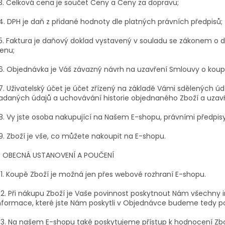
.3. Celková cena je součet Ceny a Ceny za dopravu;
.4. DPH je daň z přidané hodnoty dle platných právních předpisů;
.5. Faktura je daňový doklad vystavený v souladu se zákonem o 
enu;
.6. Objednávka je Váš závazný návrh na uzavření Smlouvy o koupi
.7. Uživatelský účet je účet zřízený na základě Vámi sdělených ú
adaných údajů a uchovávání historie objednaného Zboží a uzav
.8. Vy jste osoba nakupující na Našem E-shopu, právními předpis
.9. Zboží je vše, co můžete nakoupit na E-shopu.
. OBECNÁ USTANOVENÍ A POUČENÍ
.1. Koupě Zboží je možná jen přes webové rozhraní E-shopu.
.2. Při nákupu Zboží je Vaše povinnost poskytnout Nám všechny 
nformace, které jste Nám poskytli v Objednávce budeme tedy po
.3. Na našem E-shopu také poskytujeme přístup k hodnocení Zbo