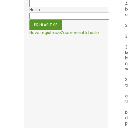
A
k
Heslo
o
PŘIHLÁSIT SE
3
Nová registrace
Zapomenuté heslo
3
3
k
k
n
s
3
t
a
t
b
d
p