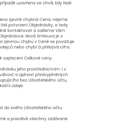
ípadě uzavřena ve chvíli, kdy Naši
edena zjevně chybná Cena, nejsme
rželi potvrzení Objednávky, a tedy
adně kontaktovat a zašleme Vám
Objednávce. Nová Smlouva je v
 Za zjevnou chybu v Ceně se považuje
dejců nebo chybí či přebývá cifra.
 k zaplacení Celkové ceny.
ednávku jeho prostřednictvím. I v
vdivost a úplnost předvyplněných
upujícího bez Uživatelského účtu,
kační údaje.
at do svého Uživatelského účtu.
právně a pravdivě všechny zadávané