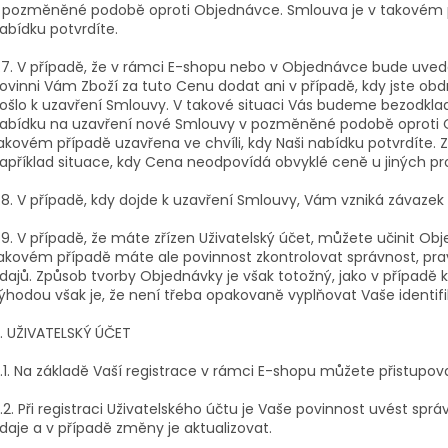
 pozměněné podobě oproti Objednávce. Smlouva je v takovém př
abídku potvrdíte.
.7. V případě, že v rámci E-shopu nebo v Objednávce bude uv
ovinni Vám Zboží za tuto Cenu dodat ani v případě, kdy jste obd
ošlo k uzavření Smlouvy. V takové situaci Vás budeme bezodkl
abídku na uzavření nové Smlouvy v pozměněné podobě oproti 
akovém případě uzavřena ve chvíli, kdy Naši nabídku potvrdíte.
apříklad situace, kdy Cena neodpovídá obvyklé ceně u jiných pro
.8. V případě, kdy dojde k uzavření Smlouvy, Vám vzniká závazek
.9. V případě, že máte zřízen Uživatelský účet, můžete učinit Obj
akovém případě máte ale povinnost zkontrolovat správnost, pra
dajů. Způsob tvorby Objednávky je však totožný, jako v případě k
ýhodou však je, že není třeba opakovaně vyplňovat Vaše identifi
. UŽIVATELSKÝ ÚČET
.1. Na základě Vaší registrace v rámci E-shopu můžete přistupov
.2. Při registraci Uživatelského účtu je Vaše povinnost uvést s
daje a v případě změny je aktualizovat.