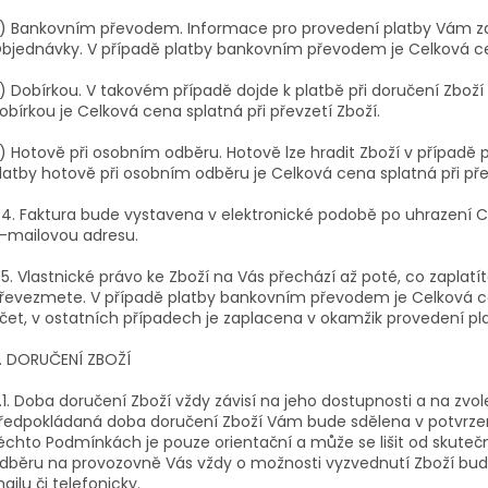
) Bankovním převodem. Informace pro provedení platby Vám za
bjednávky. V případě platby bankovním převodem je Celková ce
) Dobírkou. V takovém případě dojde k platbě při doručení Zboží 
obírkou je Celková cena splatná při převzetí Zboží.
) Hotově při osobním odběru. Hotově lze hradit Zboží v případě 
latby hotově při osobním odběru je Celková cena splatná při pře
.4. Faktura bude vystavena v elektronické podobě po uhrazení 
-mailovou adresu.
.5. Vlastnické právo ke Zboží na Vás přechází až poté, co zaplat
řevezmete. V případě platby bankovním převodem je Celková c
čet, v ostatních případech je zaplacena v okamžik provedení pl
. DORUČENÍ ZBOŽÍ
.1. Doba doručení Zboží vždy závisí na jeho dostupnosti a na zv
ředpokládaná doba doručení Zboží Vám bude sdělena v potvrze
ěchto Podmínkách je pouze orientační a může se lišit od skute
dběru na provozovně Vás vždy o možnosti vyzvednutí Zboží bu
ailu či telefonicky.