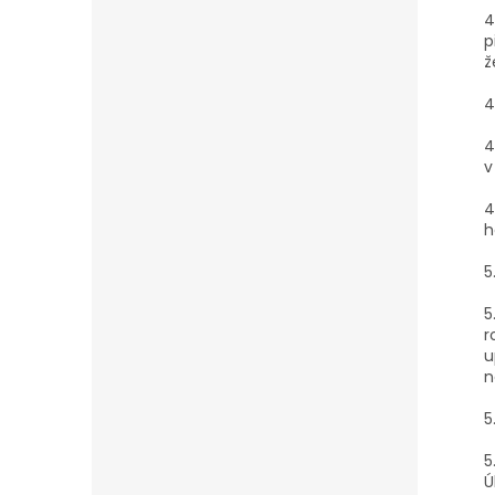
4
p
ž
4
4
v
4
h
5
5
r
u
n
5
5
Ú