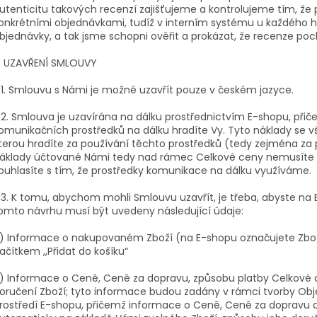
utenticitu takových recenzí zajišťujeme a kontrolujeme tím, ž
onkrétními objednávkami, tudíž v interním systému u každého h
bjednávky, a tak jsme schopni ověřit a prokázat, že recenze poc
. UZAVŘENÍ SMLOUVY
.1. Smlouvu s Námi je možné uzavřít pouze v českém jazyce.
.2. Smlouva je uzavírána na dálku prostřednictvím E-shopu, přič
omunikačních prostředků na dálku hradíte Vy. Tyto náklady se vša
terou hradíte za používání těchto prostředků (tedy zejména za p
áklady účtované Námi tedy nad rámec Celkové ceny nemusíte
ouhlasíte s tím, že prostředky komunikace na dálku využíváme.
.3. K tomu, abychom mohli Smlouvu uzavřít, je třeba, abyste na 
omto návrhu musí být uvedeny následující údaje:
) Informace o nakupovaném Zboží (na E-shopu označujete Zbož
lačítkem ,,Přidat do košíku“
) Informace o Ceně, Ceně za dopravu, způsobu platby Celkov
oručení Zboží; tyto informace budou zadány v rámci tvorby Obj
rostředí E-shopu, přičemž informace o Ceně, Ceně za dopravu