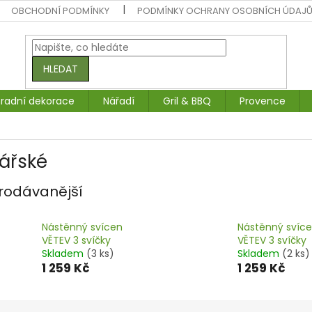
OBCHODNÍ PODMÍNKY
PODMÍNKY OCHRANY OSOBNÍCH ÚDAJ
HLEDAT
radní dekorace
Nářadí
Gril & BBQ
Provence
ářské
rodávanější
Nástěnný svícen
Nástěnný svíc
VĚTEV 3 svíčky
VĚTEV 3 svíčky
Skladem
(3 ks)
Skladem
(2 ks)
1 259 Kč
1 259 Kč