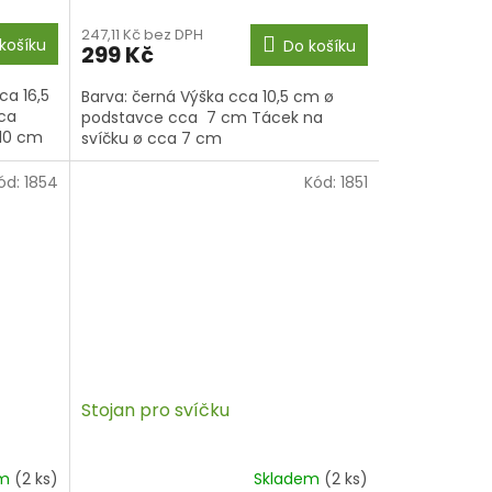
247,11 Kč bez DPH
košíku
Do košíku
299 Kč
ca 16,5
Barva: černá Výška cca 10,5 cm ø
cca
podstavce cca 7 cm Tácek na
 10 cm
svíčku ø cca 7 cm
ód:
1854
Kód:
1851
Stojan pro svíčku
em
(2 ks)
Skladem
(2 ks)