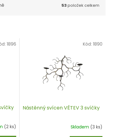
ně
53
položek celkem
ód:
1896
Kód:
1890
svíčky
Nástěnný svícen VĚTEV 3 svíčky
em
(2 ks)
Skladem
(3 ks)