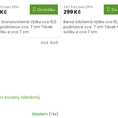
 Kč bez DPH
247,11 Kč bez DPH
Do košíku
Do 
 Kč
299 Kč
: bronzovočerná Výška cca 10,5
Barva: bíločerná Výška cca 10
 podstavce cca 7 cm Tácek
podstavce cca 7 cm Tácek 
íčku ø cca 7 cm
svíčku ø cca 7 cm
Kód:
1848
en kovaný nástěnný
Skladem
(1 ks)