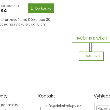
0 Kč bez DPH
Do košíku
 Kč
: bronzovočerná Délka cca 30
cek na svíčku ø cca 10 cm
NAČÍST 16 DALŠÍCH
S
1
4
t
O
r
v
NAHORU
á
l
n
á
k
d
o
a
v
c
á
í
n
p
í
r
nty
Kontakt
v
Vyhled
k
y
 podmínky
info
@
dekokralupy.cz
v