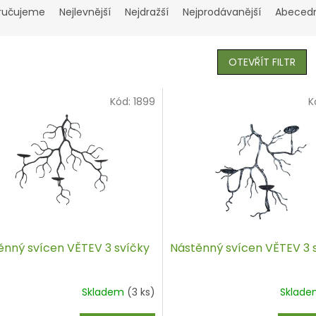
ručujeme
Nejlevnější
Nejdražší
Nejprodávanější
Abeced
OTEVŘÍT FILTR
Kód:
1899
K
ěnný svícen VĚTEV 3 svíčky
Nástěnný svícen VĚTEV 3 
Skladem
(3 ks)
Sklad