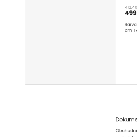
412,4
499
Barva
cm Tá
Z
á
p
a
t
Dokume
í
Obchodní