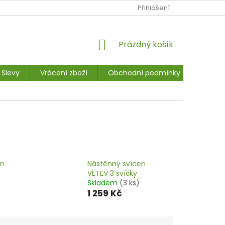
Ů
NAPIŠTE NÁM
JAK NAKUPOVAT
Přihlášení
MOJE OBJEDNÁVKA
NÁKUPNÍ
Prázdný košík
KOŠÍK
Slevy
Vrácení zboží
Obchodní podmínky
Kontak
en
Nástěnný svícen
VĚTEV 3 svíčky
Skladem
(3 ks)
1 259 Kč