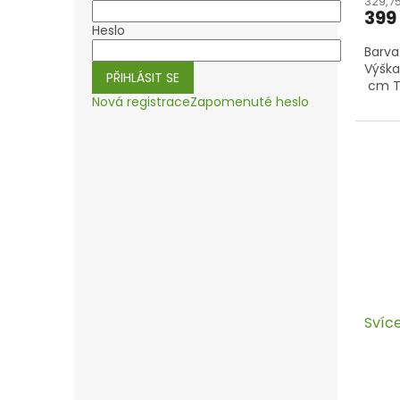
329,7
399
Heslo
Barva
Výška
PŘIHLÁSIT SE
cm Tá
Nová registrace
Zapomenuté heslo
Svíc