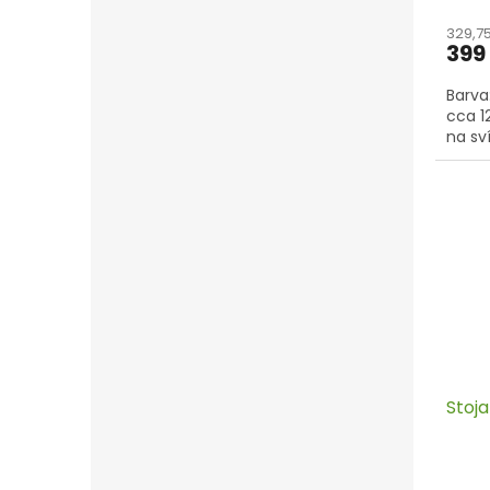
329,7
399
Barva
cca 1
na sv
Stoja