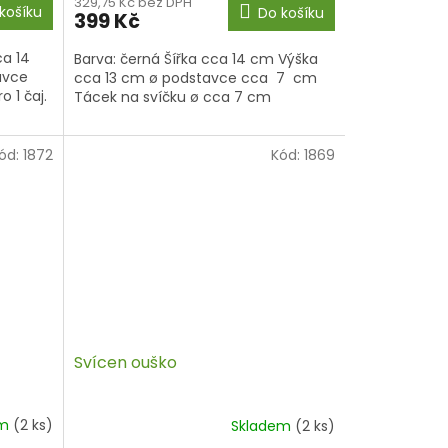
329,75 Kč bez DPH
košíku
Do košíku
399 Kč
ca 14
Barva: černá Šířka cca 14 cm Výška
avce
cca 13 cm ø podstavce cca 7 cm
 1 čaj.
Tácek na svíčku ø cca 7 cm
ód:
1872
Kód:
1869
Svícen ouško
em
(2 ks)
Skladem
(2 ks)