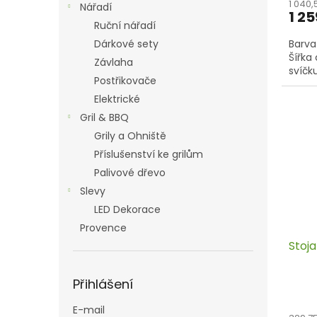
1 040
Nářadí
1 25
Ruční nářadí
Barva
Dárkové sety
Šířka
Závlaha
svíčk
Postřikovače
Elektrické
Gril & BBQ
Grily a Ohniště
Příslušenství ke grilům
Palivové dřevo
Slevy
LED Dekorace
Provence
Stoj
Přihlášení
E-mail