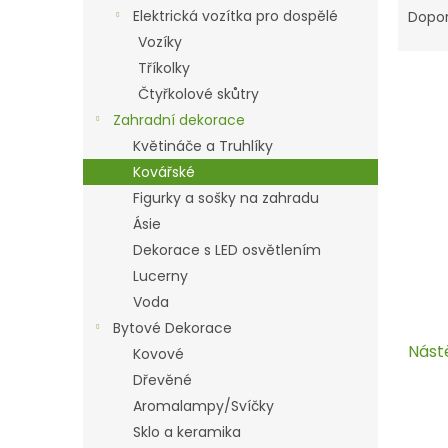
n
a
Elektrická vozítka pro dospělé
Dopo
e
z
Vozíky
l
e
Tříkolky
n
Čtyřkolové skůtry
í
Zahradní dekorace
p
V
r
Květináče a Truhlíky
ý
o
Kovářské
p
d
i
Figurky a sošky na zahradu
u
s
Ásie
k
p
Dekorace s LED osvětlením
t
r
ů
Lucerny
o
Voda
d
Bytové Dekorace
u
Nást
k
Kovové
t
Dřevěné
ů
Aromalampy/Svíčky
Sklo a keramika