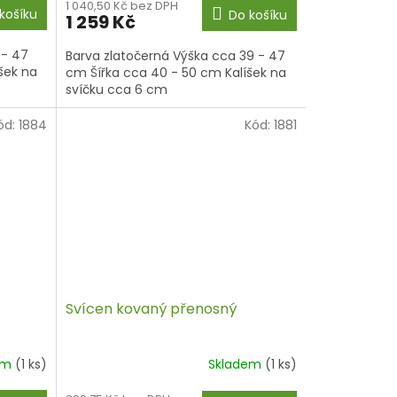
1 040,50 Kč bez DPH
košíku
Do košíku
1 259 Kč
 - 47
Barva zlatočerná Výška cca 39 - 47
šek na
cm Šířka cca 40 - 50 cm Kalíšek na
svíčku cca 6 cm
ód:
1884
Kód:
1881
Svícen kovaný přenosný
em
(1 ks)
Skladem
(1 ks)