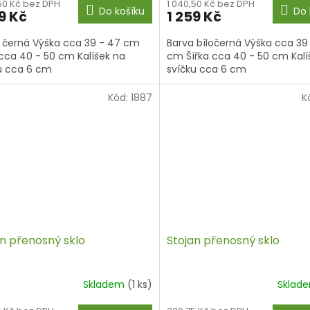
,50 Kč bez DPH
1 040,50 Kč bez DPH
Do košíku
Do 
9 Kč
1 259 Kč
 černá Výška cca 39 - 47 cm
Barva bíločerná Výška cca 39
 cca 40 - 50 cm Kalíšek na
cm Šířka cca 40 - 50 cm Kalí
u cca 6 cm
svíčku cca 6 cm
Kód:
1887
K
an přenosný sklo
Stojan přenosný sklo
Skladem
(1 ks)
Sklad