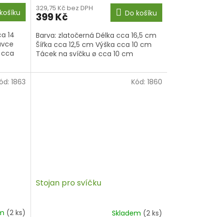
329,75 Kč bez DPH
košíku
Do košíku
399 Kč
ca 14
Barva: zlatočerná Délka cca 16,5 cm
avce
Šířka cca 12,5 cm Výška cca 10 cm
 cca
Tácek na svíčku ø cca 10 cm
ód:
1863
Kód:
1860
Stojan pro svíčku
em
(2 ks)
Skladem
(2 ks)