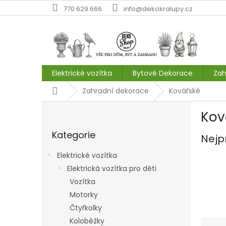
Přejít
770 629 666
info@dekokralupy.cz
na
obsah
Elektrické vozítka
Bytové Dekorace
Zah
Domů
Zahradní dekorace
Kovářské
P
Kov
o
Přeskočit
s
Kategorie
kategorie
Nejp
t
r
Elektrické vozítka
a
Elektrická vozítka pro děti
n
Vozítka
n
í
Motorky
p
Čtyřkolky
a
Ř
Koloběžky