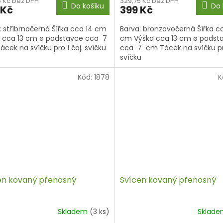
5 Kč bez DPH
329,75 Kč bez DPH
Do košíku
Do 
 Kč
399 Kč
: stříbrnočerná Šířka cca 14 cm
Barva: bronzovočerná Šířka c
 cca 13 cm ø podstavce cca 7
cm Výška cca 13 cm ø podst
cek na svíčku pro 1 čaj. svíčku
cca 7 cm Tácek na svíčku pro
svíčku
Kód:
1878
K
en kovaný přenosný
Svícen kovaný přenosný
Skladem
(3 ks)
Sklad