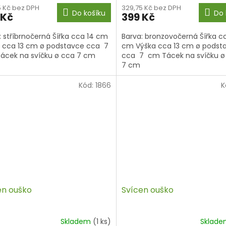
5 Kč bez DPH
329,75 Kč bez DPH
Do košíku
Do 
 Kč
399 Kč
: stříbrnočerná Šířka cca 14 cm
Barva: bronzovočerná Šířka c
 cca 13 cm ø podstavce cca 7
cm Výška cca 13 cm ø podst
cek na svíčku ø cca 7 cm
cca 7 cm Tácek na svíčku ø
7 cm
Kód:
1866
K
en ouško
Svícen ouško
Skladem
(1 ks)
Sklad