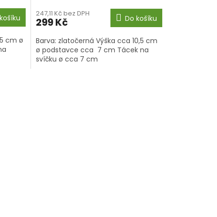
247,11 Kč bez DPH
košíku
Do košíku
299 Kč
,5 cm ø
Barva: zlatočerná Výška cca 10,5 cm
na
ø podstavce cca 7 cm Tácek na
svíčku ø cca 7 cm