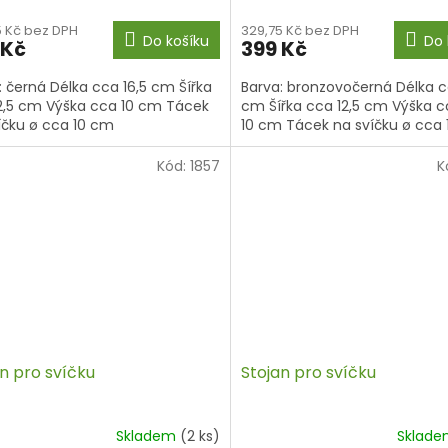
5 Kč bez DPH
329,75 Kč bez DPH
Do košíku
Do 
 Kč
399 Kč
: černá Délka cca 16,5 cm Šířka
Barva: bronzovočerná Délka c
2,5 cm Výška cca 10 cm Tácek
cm Šířka cca 12,5 cm Výška 
íčku ø cca 10 cm
10 cm Tácek na svíčku ø cca
Kód:
1857
K
n pro svíčku
Stojan pro svíčku
Skladem
(2 ks)
Sklad