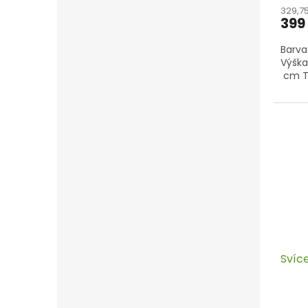
329,7
399
Barva
Výška
cm Tá
Svíc