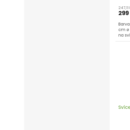
247,11
299
Barva
cm ø
na sv
Svíc