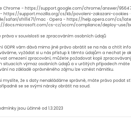
le Chrome - https://support.google.com/chrome/answer/9564
 - https://support.mozilla.org/cs/kb/povoleni-zakazani-cookies 
e/safari/sfri11471/mac · Opera - https://help.opera.com/cs/lat
s://docs.microsoft.com/cs-cz/sccm/compliance/deploy-use/br
e práva v souvislosti se zpracováním osobních údajů
ní GDPR vám dává mimo jiné právo obrátit se na nás a chtít inf
váváme, vyžádat si u nás přístup k těmto údajům a nechat je ak
vat omezení zpracování, můžete požadovat kopii zpracovávaný
h situacích výmaz osobních údajů a v určitých případech máte pr
vání na základě oprávněného zájmu lze vznést námitku.
si myslíte, že s daty nenakládáme správně, máte právo podat s
případně se se svými nároky obrátit na soud.
odmínky jsou účinné od 1.3.2023