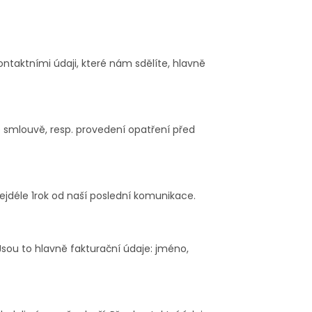
taktními údaji, které nám sdělíte, hlavně
o smlouvě, resp. provedení opatření před
déle 1rok od naší poslední komunikace.
sou to hlavně fakturační údaje: jméno,