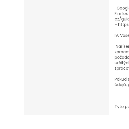
· Goog
Firefox
cz/guid
- http
IV. Vaš
Naříze
zpraco
požado
určitýc
zpraco
Pokud 
údajů, 
Tyto p
Z
á