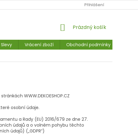
Ů
NAPIŠTE NÁM
JAK NAKUPOVAT
Přihlášení
MOJE OBJEDNÁVKA
NÁKUPNÍ
Prázdný košík
KOŠÍK
Slevy
Vrácení zboží
Obchodní podmínky
Kontak
ých stránkách WWW.DEKOESHOP.CZ
eré osobní údaje.
lamentu a Rady (EU) 2016/679 ze dne 27.
obních údajů a o volném pohybu těchto
ních údajů) („GDPR“)