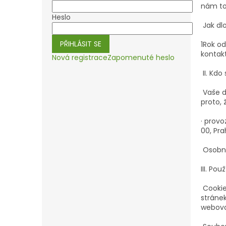
nám to
Heslo
Jak dl
PŘIHLÁSIT SE
1Rok o
kontak
Nová registrace
Zapomenuté heslo
II. Kd
Vaše d
proto,
· prov
00, Pra
Osobní
III. Po
Cookie
stránek
webovo