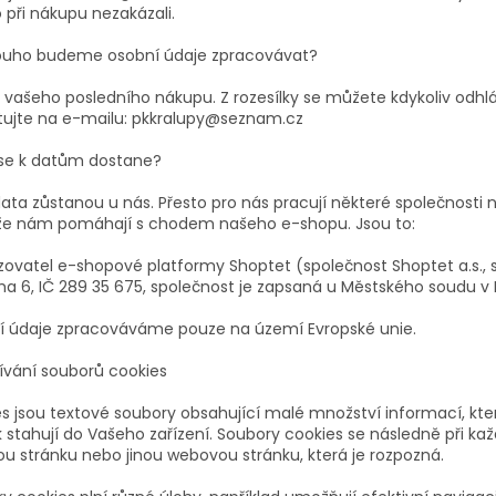
 při nákupu nezakázali.
ouho budeme osobní údaje zpracovávat?
d vašeho posledního nákupu. Z rozesílky se můžete kdykoliv odhl
tujte na e-mailu: pkkralupy@seznam.cz
o se k datům dostane?
ata zůstanou u nás. Přesto pro nás pracují některé společnosti 
 že nám pomáhají s chodem našeho e-shopu. Jsou to:
ozovatel e-shopové platformy Shoptet (společnost Shoptet a.s., 
ha 6, IČ 289 35 675, společnost je zapsaná u Městského soudu v P
 údaje zpracováváme pouze na území Evropské unie.
užívání souborů cookies
s jsou textové soubory obsahující malé množství informací, kte
 stahují do Vašeho zařízení. Soubory cookies se následně při kaž
u stránku nebo jinou webovou stránku, která je rozpozná.