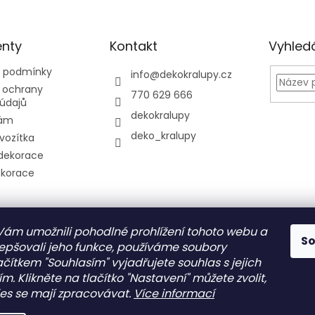
nty
Kontakt
Vyhled
 podmínky
info
@
dekokralupy.cz
 ochrany
770 629 666
údajů
dekokralupy
nám
deko_kralupy
 vozítka
dekorace
ekorace
m umožnili pohodlné prohlížení tohoto webu a
S
lepšovali jeho funkce, používáme soubory
povat
ačítkem "Souhlasím" vyjadřujete souhlas s jejich
. Klikněte na tlačítko "Nastavení" můžete zvolit,
ednávka
ies se mají zpracovávat.
Více informací