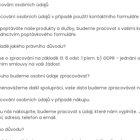
acování osobních údajů
acování osobních údajů v případě použití kontaktního formuláře
poptáváte naše produkty a služby, budeme pracovat s vašimi kon
ednictvím poptávkového formuláře.
ladě jakého právního důvodu?
e o zpracování na základě čl. 6 odst. 1 písm. b) GDPR – jednání 
ním smlouvy na vaši žádost.
ouho budeme osobní údaje zpracovávat?
nenavážeme další spolupráci, vaše data budeme zpracovávat nej
acování osobních údajů v případě nákupu
u nás nakoupíte, budeme pracovat s údaji, které nám vyplníte. J
í, adresa, telefon a email.
ho důvodu?