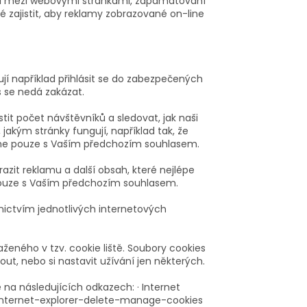
aci mezi webovými stránkami, zapamatování
ké zajistit, aby reklamy zobrazované on-line
jí například přihlásit se do zabezpečených
s se nedá zakázat.
stit počet návštěvníků a sledovat, jak naši
akým stránky fungují, například tak, že
tíme pouze s Vaším předchozím souhlasem.
razit reklamu a další obsah, které nejlépe
pouze s Vaším předchozím souhlasem.
nictvím jednotlivých internetových
eného v tzv. cookie liště. Soubory cookies
t, nebo si nastavit užívání jen některých.
 na následujících odkazech: · Internet
-internet-explorer-delete-manage-cookies