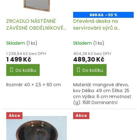
p
r
o
699 Kč
–30 %
d
ZRCADLO NÁSTĚNNÉ
Dřevěná deska na
u
ZÁVĚSNÉ OBDÉLNÍKOVÉ
servírování sýrů a
k
DŘEVĚNÝ RÁM ZRCÁTKO
uzenin
t
Skladem
(1 ks)
Skladem
(1 ks)
ů
1 238,84 Kč bez DPH
404,38 Kč bez DPH
1 499 Kč
489,30 Kč
Do košíku
Do košíku
Rozměr 40 × 2,5 × 60 cm
Materiál: mangové dřevo,
kov Délka: 49 cm Šířka: 25
cm Výška: 6 cm Hmotnost
(g): 1581 Dominantní
barva: hnědá
Akce
Akce