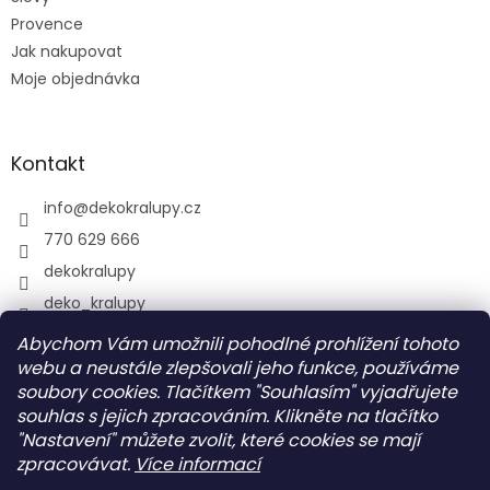
Provence
Jak nakupovat
Moje objednávka
Kontakt
info
@
dekokralupy.cz
770 629 666
dekokralupy
deko_kralupy
Abychom Vám umožnili pohodlné prohlížení tohoto
webu a neustále zlepšovali jeho funkce, používáme
Vyhledávání
soubory cookies. Tlačítkem "Souhlasím" vyjadřujete
souhlas s jejich zpracováním. Klikněte na tlačítko
HLEDAT
"Nastavení" můžete zvolit, které cookies se mají
zpracovávat.
Více informací