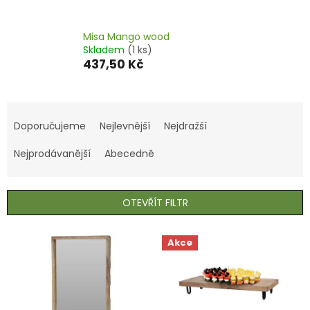
Misa Mango wood
Skladem
(1 ks)
437,50 Kč
Ř
a
Doporučujeme
Nejlevnější
Nejdražší
z
e
Nejprodávanější
Abecedně
n
í
p
OTEVŘÍT FILTR
r
o
V
Akce
d
ý
u
p
k
i
t
s
ů