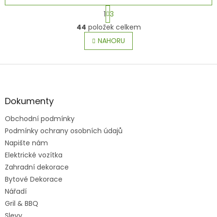
S
1
3
t
O
r
44
položek celkem
v
á
l
NAHORU
n
á
k
o
d
v
Z
a
á
c
á
n
í
p
í
p
a
Dokumenty
r
t
v
Obchodní podmínky
í
k
Podmínky ochrany osobních údajů
y
v
Napište nám
ý
Elektrické vozítka
p
Zahradní dekorace
i
s
Bytové Dekorace
u
Nářadí
Gril & BBQ
Slevy