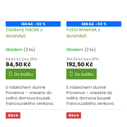
169 Kč
–50 %
385 Kč
–50 %
Závěsný háček s
Fotorámeček s
levandulí
levandulí
Skladem
(2 ks)
Skladem
(2 ks)
69,83 Kč bez DPH
159,09 Kč bez DPH
84,50 Kč
192,50 Kč
Do košíku
Do košíku
S nádechem slunné
S nádechem slunné
Provence – vnesete do
Provence – vnesete do
svého domova kousek
svého domova kousek
francouzského venkova.
francouzského venkova.
Akce
Akce