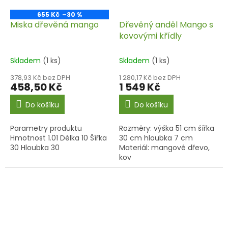
655 Kč
–30 %
Miska dřevěná mango
Dřevěný anděl Mango s
kovovými křídly
Skladem
(1 ks)
Skladem
(1 ks)
378,93 Kč bez DPH
1 280,17 Kč bez DPH
458,50 Kč
1 549 Kč
Do košíku
Do košíku
Parametry produktu
Rozměry: výška 51 cm šířka
Hmotnost 1.01 Délka 10 Šířka
30 cm hloubka 7 cm
30 Hloubka 30
Materiál: mangové dřevo,
kov