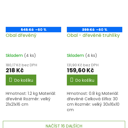
545 Kč
–60 %
399 Kč
–60 %
Obal dřevěný
Obal - dřevěné truhlíky
Skladem
(4 ks)
Skladem
(4 ks)
180,17 Kč bez DPH
131,90 Kč bez DPH
218 Kč
159,60 Kč
Do košíku
Do košíku
Hmotnost: 1.2 kg Materiál:
Hmotnost: 0.8 kg Materiál:
dřevěné Rozměr: velký
dřevěné Celková šířka: 30
21x21x16 cm
cm Rozměr: velký 30x16x10
cm
NAČÍST 16 DALŠÍCH