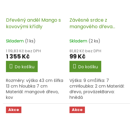
Dřevěný anděl Mango s
Závěsné srdce z
kovovými křídly
mangového dřeva
přírodní
Skladem
(1 ks)
Skladem
(2 ks)
1 119,83 Kč bez DPH
81,82 Kč bez DPH
1 355 Kč
99 Kč
Do košíku
Do košíku
Rozměry: výška 43 cm šířka
Výška: 9 cmŠířka: 7
13 cm hloubka 7 cm
cmHloubka: 2 cm Materiál:
Materiál: mangové dřevo,
dřevo, provázekBarva:
kov
hnědá
Akce
Akce