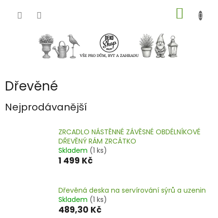
Přejít
NÁKUP
na
obsah
KOŠÍK
Dřevěné
Nejprodávanější
ZRCADLO NÁSTĚNNÉ ZÁVĚSNÉ OBDÉLNÍKOVÉ
DŘEVĚNÝ RÁM ZRCÁTKO
Skladem
(1 ks)
1 499 Kč
Dřevěná deska na servírování sýrů a uzenin
Skladem
(1 ks)
489,30 Kč