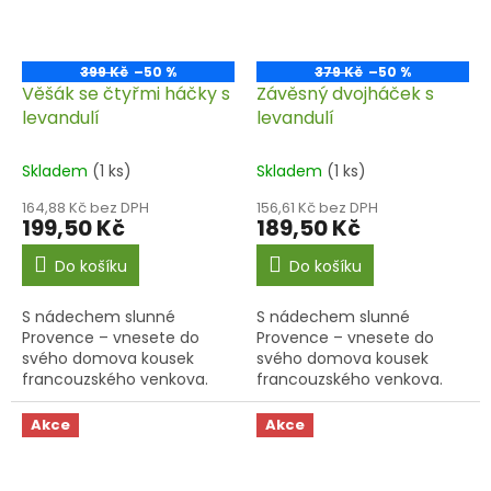
399 Kč
–50 %
379 Kč
–50 %
Věšák se čtyřmi háčky s
Závěsný dvojháček s
levandulí
levandulí
Skladem
(1 ks)
Skladem
(1 ks)
164,88 Kč bez DPH
156,61 Kč bez DPH
199,50 Kč
189,50 Kč
Do košíku
Do košíku
S nádechem slunné
S nádechem slunné
Provence – vnesete do
Provence – vnesete do
svého domova kousek
svého domova kousek
francouzského venkova.
francouzského venkova.
Akce
Akce