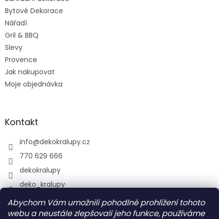
Bytové Dekorace
Nářadí
Gril & BBQ
Slevy
Provence
Jak nakupovat
Moje objednávka
Kontakt
info
@
dekokralupy.cz
770 629 666
dekokralupy
deko_kralupy
Abychom Vám umožnili pohodlné prohlížení tohoto
webu a neustále zlepšovali jeho funkce, používáme
Vyhledávání