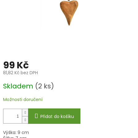
99 Kč
81,82 Kč bez DPH
Měrná
Skladem
(2 ks)
cena:
Možnosti doručení
Přidat do košíku
Výška: 9 cm