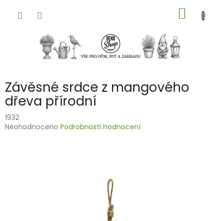
Přejít
NÁKUP
na
obsah
KOŠÍK
Závěsné srdce z mangového
dřeva přírodní
1932
Průměrné
Neohodnoceno
Podrobnosti hodnocení
hodnocení
produktu
je
0,0
z
5
hvězdiček.