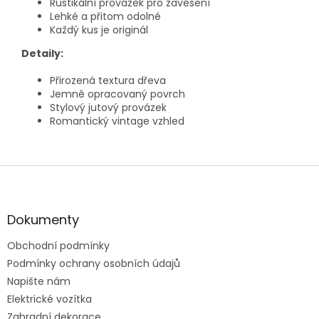
Rustikální provázek pro zavěšení
Lehké a přitom odolné
Každý kus je originál
Detaily:
Přirozená textura dřeva
Jemně opracovaný povrch
Stylový jutový provázek
Romantický vintage vzhled
Z
á
p
a
Dokumenty
t
Obchodní podmínky
í
Podmínky ochrany osobních údajů
Napište nám
Elektrické vozítka
Zahradní dekorace