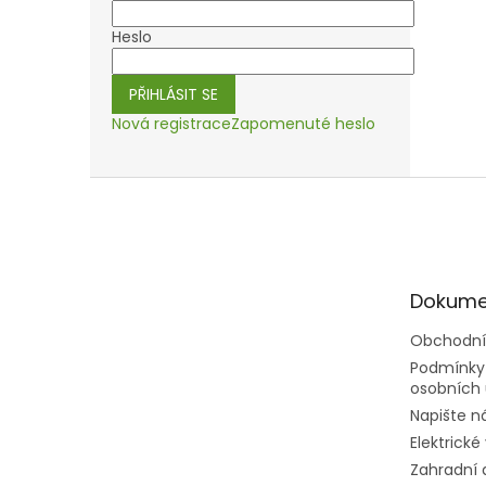
Heslo
PŘIHLÁSIT SE
Nová registrace
Zapomenuté heslo
Z
á
p
a
t
Dokume
í
Obchodní
Podmínky
osobních 
Napište 
Elektrické
Zahradní 