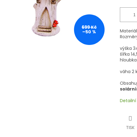
699 Kč
Materiál
–50 %
Rozměry
výška 
šířka 14
hloubka
váha 2 
Obsahu
solárn
Detailn
TISK