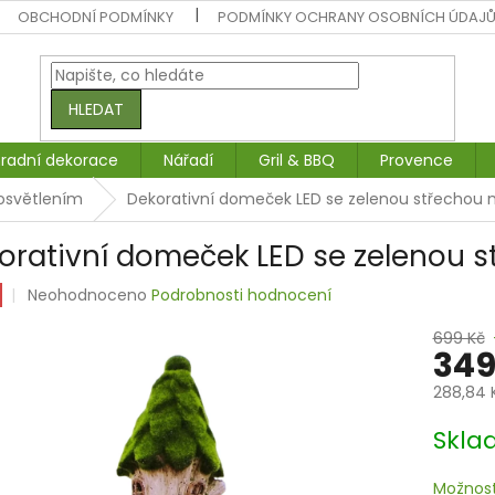
OBCHODNÍ PODMÍNKY
PODMÍNKY OCHRANY OSOBNÍCH ÚDAJ
HLEDAT
radní dekorace
Nářadí
Gril & BBQ
Provence
osvětlením
Dekorativní domeček LED se zelenou střecho
orativní domeček LED se zelenou
Průměrné
Neohodnoceno
Podrobnosti hodnocení
hodnocení
produktu
699 Kč
349
je
0,0
288,84 
z
5
Měrná
Skl
hvězdiček.
cena:
Možnost