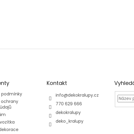
nty
Kontakt
Vyhled
 podmínky
info
@
dekokralupy.cz
 ochrany
770 629 666
údajů
dekokralupy
nám
deko_kralupy
 vozítka
dekorace