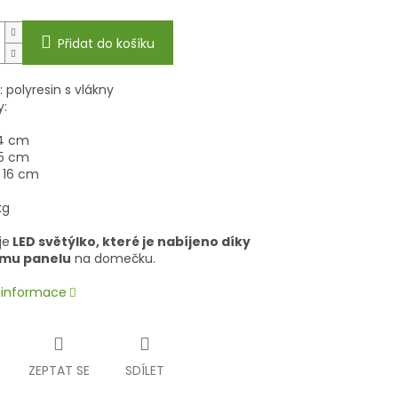
Přidat do košíku
: polyresin s vlákny
:
34 cm
,5 cm
 16 cm
kg
je
LED světýlko, které je nabíjeno díky
ímu panelu
na domečku.
í informace
ZEPTAT SE
SDÍLET