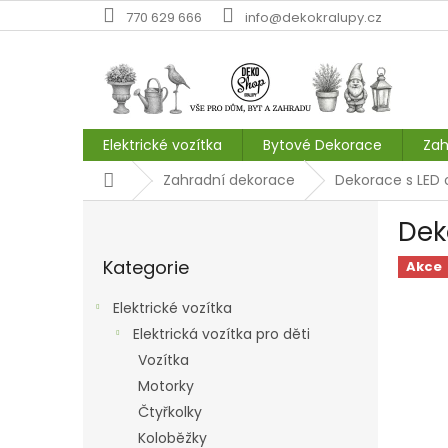
Přejít
770 629 666
info@dekokralupy.cz
na
obsah
Elektrické vozítka
Bytové Dekorace
Zah
Domů
Zahradní dekorace
Dekorace s LED 
P
Dek
o
Přeskočit
s
Kategorie
kategorie
Akce
t
r
Elektrické vozítka
a
Elektrická vozítka pro děti
n
Vozítka
n
í
Motorky
p
Čtyřkolky
a
Koloběžky