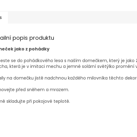
s
ailní popis produktu
eček jako z pohádky
este se do pohádkového lesa s naším domečkem, který je jako ži
cha, která je v imitaci mechu a jemné solární světýlko promění
ily na domečku jistě nadchnou každého milovníka těchto dekor
hovejte před sněhem a mrazem.
mě skladujte při pokojové teplotě.