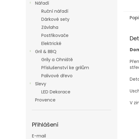
Nářadí
Ruční nářadí
Popi
Dárkové sety
Závlaha
Postřikovače
Det
Elektrické
Dom
Gril & BBQ
Grily a Ohniště
Přen
stře
Příslušenství ke grilům
Palivové dřevo
Deta
Slevy
Usc
LED Dekorace
Provence
V zi
Přihlášení
E-mail