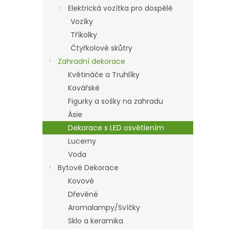
n
Elektrická vozítka pro dospělé
e
Vozíky
l
Tříkolky
Čtyřkolové skůtry
Zahradní dekorace
Květináče a Truhlíky
Kovářské
Figurky a sošky na zahradu
Ásie
Dekorace s LED osvětlením
Lucerny
Voda
Bytové Dekorace
Kovové
Dřevěné
Aromalampy/Svíčky
Sklo a keramika