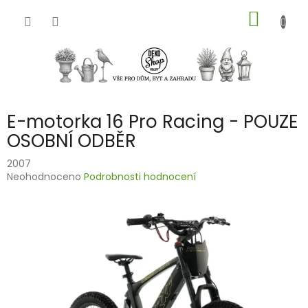
Přejít
NÁKUP
na
obsah
KOŠÍK
E-motorka 16 Pro Racing - POUZE
OSOBNÍ ODBĚR
2007
Průměrné
Neohodnoceno
Podrobnosti hodnocení
hodnocení
produktu
je
0,0
z
5
hvězdiček.