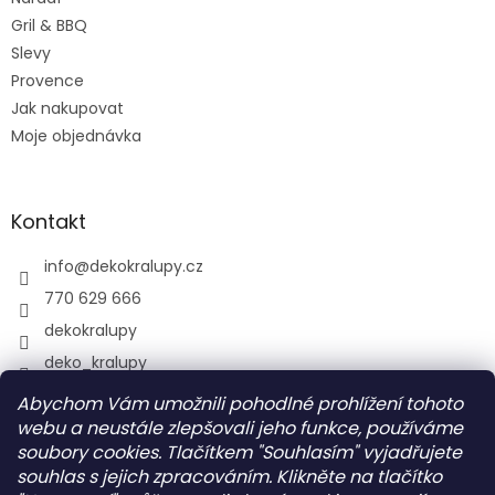
Gril & BBQ
Slevy
Provence
Jak nakupovat
Moje objednávka
Kontakt
info
@
dekokralupy.cz
770 629 666
dekokralupy
deko_kralupy
Abychom Vám umožnili pohodlné prohlížení tohoto
webu a neustále zlepšovali jeho funkce, používáme
Vyhledávání
soubory cookies. Tlačítkem "Souhlasím" vyjadřujete
souhlas s jejich zpracováním. Klikněte na tlačítko
HLEDAT