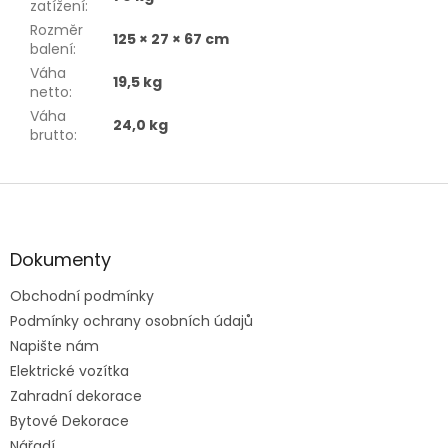
zatížení
:
Rozměr
125 × 27 × 67 cm
balení
:
Váha
19,5 kg
netto
:
Váha
24,0 kg
brutto
:
Z
á
p
a
Dokumenty
t
Obchodní podmínky
í
Podmínky ochrany osobních údajů
Napište nám
Elektrické vozítka
Zahradní dekorace
Bytové Dekorace
Nářadí