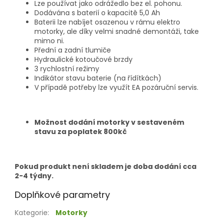
Lze používat jako odrážedlo bez el. pohonu.
Dodávána s baterií o kapacitě 5,0 Ah
Baterii lze nabíjet osazenou v rámu elektro
motorky, ale díky velmi snadné demontáži, take
mimo ni.
Přední a zadní tlumiče
Hydraulické kotoučové brzdy
3 rychlostní režimy
Indikátor stavu baterie (na řídítkách)
V případě potřeby lze využít EA pozáruční servis.
Možnost dodání motorky v sestaveném
stavu za poplatek 800kč
Pokud produkt není skladem je doba dodání cca
2-4 týdny.
Doplňkové parametry
Kategorie
:
Motorky