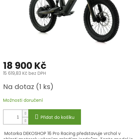
18 900 Kč
15 619,83 Kč bez DPH
Měrná
Na dotaz
(1 ks)
cena:
Možnosti doručení
Přidat do košíku
Motorka DEKOSHOP 16 Pro Racing představuje vrchol v