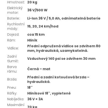
Hmotnost
:
20 kg
Elektrický
36 V/500 W
motor
:
Baterie
:
Li-Ion 36 V / 5,0 Ah, odnímatelná baterie
Rychlostní
15, 20, 24 km/hod
módy
:
Dojezd
:
cca 15 km
Rám
:
Hliník
Přední odpružená vidlice se zdvihem 80
Vidlice
:
mm, hydraulická, uzamykatelná.
Zadní
Vzduchový 140 psi se zdvihem 30 mm
tlumič
:
Barva
Černá – mat
rámu
:
Přední a zadní kotoučová brzda –
Brzda
:
hydraulická.
Pneu
:
18''
Ráfky
:
Hliníkové 18'', vypletené
Nabíječka
:
36 V × 3A
Maximální
70 kg