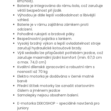
km/hod).
Baterie je integrována do rámu kola, což zaručuje
větší bezpečnost při jízdě.
Výhodou je dále lepší voděodolnost a líbivější
vzhled.
Baterie je v rámu zajištěna zámkem proti
odcizení.
Pohodlné rukojeti a brzdové páky.
Bezpečnostní pojistka s lankem.
Vysoký brzdný výkon a lepší ovladatelnost stroje
zaručují hydraulické kotoučové brzdy.
Výši sedadla lze přizpůsobit potřebám jezdce, což
zaručuje maximální jízdní komfort (min. 67,0 cm
a max. 74,0 cm)
Kvalitní dílenské zpracování a robustní rám s
nosností až 70 kg
Elektro motorka je dodávána v černé matné
barvě
Přední štítek motorky lze označit startovním
číslem a jménem jezdce
Samolepky nejsou obsahem balení.
E-motorka DEKOSHOP - speciálně navržená pro
juniory