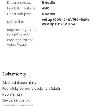
Doba provozu
:
6 hodin
Indukátor baterie
:
ANO
Doba nabíjení
:
6 hodin
vstup 100V~240V/50~60Hz
Nabíječka
:
výstup DC29V 3.5A
Regulace rychlosti
rukojetí plynu
:
Přepínač řazení
vpřed/vzad
:
Z
á
p
a
Dokumenty
t
Obchodní podmínky
í
Podmínky ochrany osobních údajů
Napište nám
Elektrické vozítka