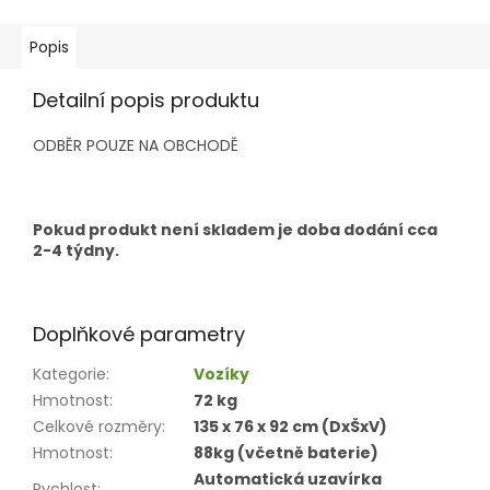
Popis
Detailní popis produktu
ODBĚR POUZE NA OBCHODĚ
Pokud produkt není skladem je doba dodání cca
2-4 týdny.
Doplňkové parametry
Kategorie
:
Vozíky
Hmotnost
:
72 kg
Celkové rozměry
:
135 x 76 x 92 cm (DxŠxV)
Hmotnost
:
88kg (včetně baterie)
Automatická uzavírka
Rychlost
: