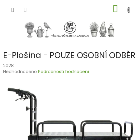
Přejít
NÁKUP
na
obsah
KOŠÍK
E-Plošina - POUZE OSOBNÍ ODBĚR
2028
Průměrné
Neohodnoceno
Podrobnosti hodnocení
hodnocení
produktu
je
0,0
z
5
hvězdiček.