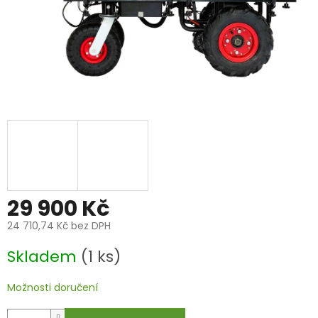
29 900 Kč
24 710,74 Kč bez DPH
Měrná
Skladem
(1 ks)
cena:
Možnosti doručení