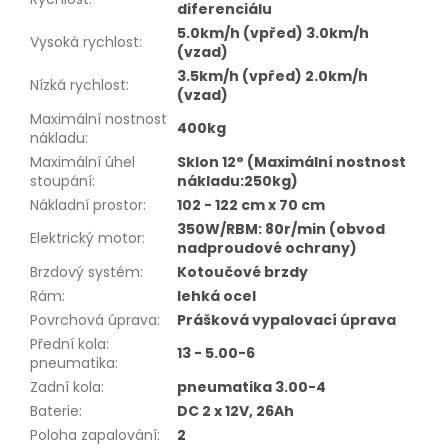
diferenciálu
5.0km/h (vpřed) 3.0km/h
Vysoká rychlost
:
(vzad)
3.5km/h (vpřed) 2.0km/h
Nízká rychlost
:
(vzad)
Maximální nostnost
400kg
nákladu
:
Maximální úhel
Sklon 12° (Maximální nostnost
stoupání
:
nákladu:250kg)
Nákladní prostor
:
102 - 122 cm x 70 cm
350W/RBM: 80r/min (obvod
Elektrický motor
:
nadproudové ochrany)
Brzdový systém
:
Kotoučové brzdy
Rám
:
lehká ocel
Povrchová úprava
:
Prášková vypalovací úprava
Přední kola:
13 - 5.00-6
pneumatika
:
Zadní kola
:
pneumatika 3.00-4
Baterie
:
DC 2 x 12V, 26Ah
Poloha zapalování
:
2