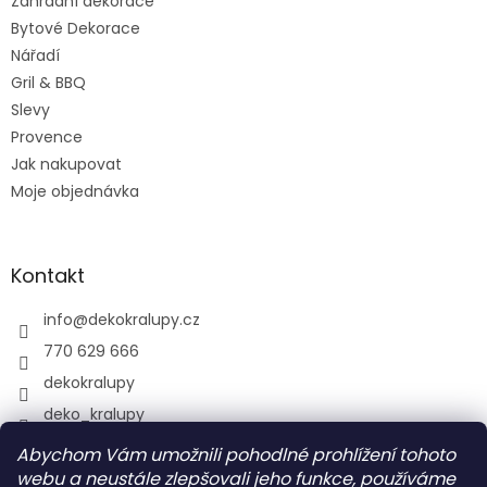
Zahradní dekorace
Bytové Dekorace
Nářadí
Gril & BBQ
Slevy
Provence
Jak nakupovat
Moje objednávka
Kontakt
info
@
dekokralupy.cz
770 629 666
dekokralupy
deko_kralupy
Abychom Vám umožnili pohodlné prohlížení tohoto
webu a neustále zlepšovali jeho funkce, používáme
Vyhledávání