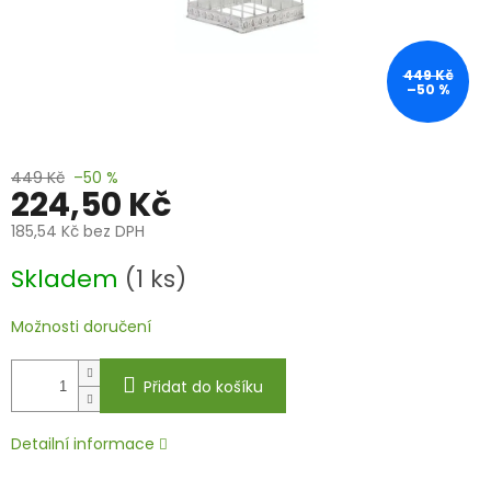
449 Kč
–50 %
449 Kč
–50 %
224,50 Kč
185,54 Kč bez DPH
Měrná
Skladem
(1 ks)
cena:
Možnosti doručení
Přidat do košíku
Detailní informace