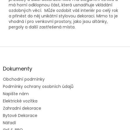
má horní odklopnou část, která usnadňuje vkládání
ozdobných věcí. Může ozdobit váš interiér po celý rok
a přinést do něj unikátní stylovou dekoraci. Mimo to je
vhodná i pro venkovní prostory, jako jsou altánky,
pergoly a další zastřešená místa.
Z
á
p
a
Dokumenty
t
Obchodní podmínky
í
Podmínky ochrany osobních údajů
Napište nám
Elektrické vozítka
Zahradní dekorace
Bytové Dekorace
Nářadí