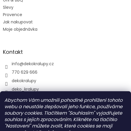
Gril & BBQ
Slevy
Provence
Jak nakupovat
Moje objednávka
Kontakt
info
@
dekokralupy.cz
770 629 666
dekokralupy
deko_kralupy
Abychom Vám umožnili pohodlné prohlížení tohoto
webu a neustále zlepšovali jeho funkce, používáme
Vyhledávání
soubory cookies. Tlačítkem "Souhlasím" vyjadřujete
souhlas s jejich zpracováním. Klikněte na tlačítko
HLEDAT
"Nastavení" můžete zvolit, které cookies se mají