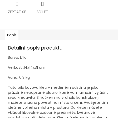
ZEPTAT SE
SDÍLET
Popis
Detailní popis produktu
Barva: bílá
Velikost :14x14x31 cm
Váha: 0,3 kg
Tato bílá kovová klec v měděném odstínu je jako
prázdné nepopsané plátno, které vám umožní vyjádřit
svou kreativitu. S háčkem na vrcholu konstrukce ji
můžete snadno pověsit na místo určení. Využijete tím
ideálně volného místa v prostoru. Do klece můžete
vkládat libovolné ozdobné předměty, květinové
přízdoby a další dekorace. Klec má elegantní vzhled a