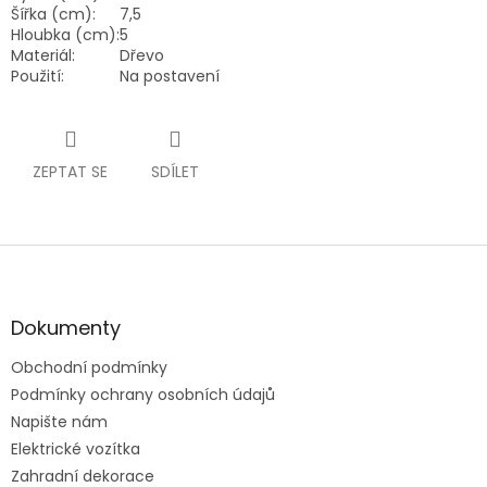
Šířka (cm):
7,5
Hloubka (cm):
5
Materiál:
Dřevo
Použití:
Na postavení
ZEPTAT SE
SDÍLET
Z
á
p
a
Dokumenty
t
Obchodní podmínky
í
Podmínky ochrany osobních údajů
Napište nám
Elektrické vozítka
Zahradní dekorace