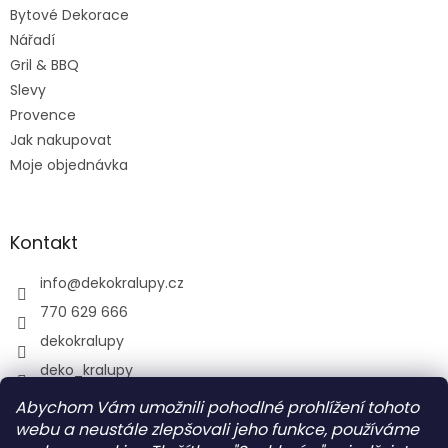
Bytové Dekorace
Nářadí
Gril & BBQ
Slevy
Provence
Jak nakupovat
Moje objednávka
Kontakt
info
@
dekokralupy.cz
770 629 666
dekokralupy
deko_kralupy
Abychom Vám umožnili pohodlné prohlížení tohoto
webu a neustále zlepšovali jeho funkce, používáme
Vyhledávání