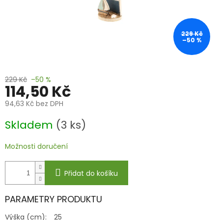
229 Kč
–50 %
229 Kč
–50 %
114,50 Kč
94,63 Kč bez DPH
Měrná
Skladem
(3 ks)
cena:
Možnosti doručení
Přidat do košíku
PARAMETRY PRODUKTU
Výška (cm):
25