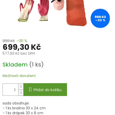
999 Kč
–30 %
999 Kč
–30 %
699,30 Kč
577,93 Kč bez DPH
Měrná
Skladem
(1 ks)
cena:
Možnosti doručení
Přidat do košíku
sada obsahuje:
- 1 ks brašna 30 x 24 cm
- 1 ks drápek 30 x 8 cm