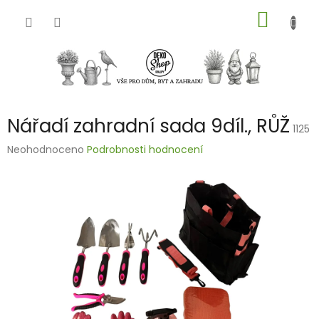
Přejít
NÁKUP
na
obsah
KOŠÍK
Nářadí zahradní sada 9díl., RŮŽ
1125
Průměrné
Neohodnoceno
Podrobnosti hodnocení
hodnocení
produktu
je
0,0
z
5
hvězdiček.