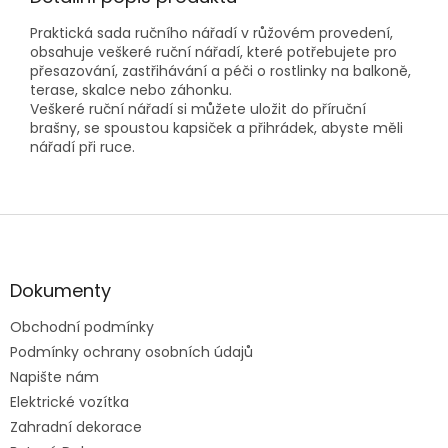
Praktická sada ručního nářadí v růžovém provedení,
obsahuje veškeré ruční nářadí, které potřebujete pro
přesazování, zastřihávání a péči o rostlinky na balkoně,
terase, skalce nebo záhonku.
Veškeré ruční nářadí si můžete uložit do příruční
brašny, se spoustou kapsiček a přihrádek, abyste měli
nářadí při ruce.
Z
á
p
a
Dokumenty
t
Obchodní podmínky
í
Podmínky ochrany osobních údajů
Napište nám
Elektrické vozítka
Zahradní dekorace