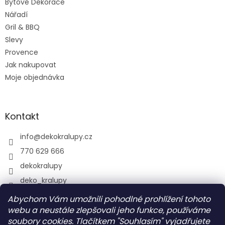
Bytové Dekorace
Nářadí
Gril & BBQ
Slevy
Provence
Jak nakupovat
Moje objednávka
Kontakt
info
@
dekokralupy.cz
770 629 666
dekokralupy
deko_kralupy
Abychom Vám umožnili pohodlné prohlížení tohoto
webu a neustále zlepšovali jeho funkce, používáme
Vyhledávání
soubory cookies. Tlačítkem "Souhlasím" vyjadřujete