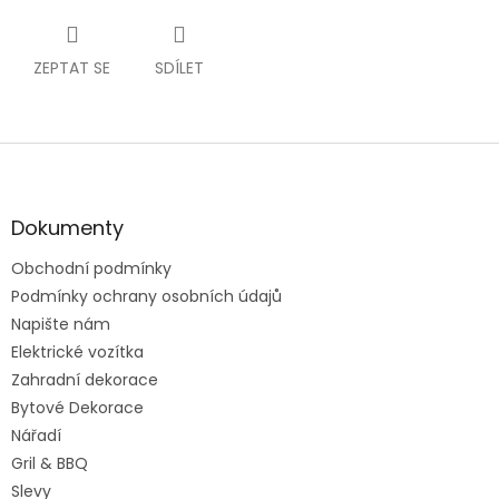
ZEPTAT SE
SDÍLET
Z
á
p
a
Dokumenty
t
Obchodní podmínky
í
Podmínky ochrany osobních údajů
Napište nám
Elektrické vozítka
Zahradní dekorace
Bytové Dekorace
Nářadí
Gril & BBQ
Slevy