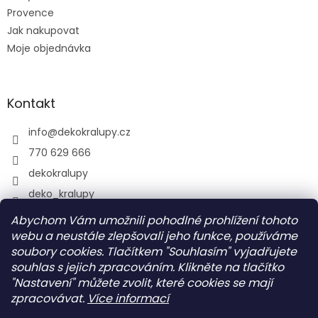
Provence
Jak nakupovat
Moje objednávka
Kontakt
info
@
dekokralupy.cz
770 629 666
dekokralupy
deko_kralupy
Abychom Vám umožnili pohodlné prohlížení tohoto
webu a neustále zlepšovali jeho funkce, používáme
Vyhledávání
soubory cookies. Tlačítkem "Souhlasím" vyjadřujete
souhlas s jejich zpracováním. Klikněte na tlačítko
HLEDAT
"Nastavení" můžete zvolit, které cookies se mají
zpracovávat.
Více informací