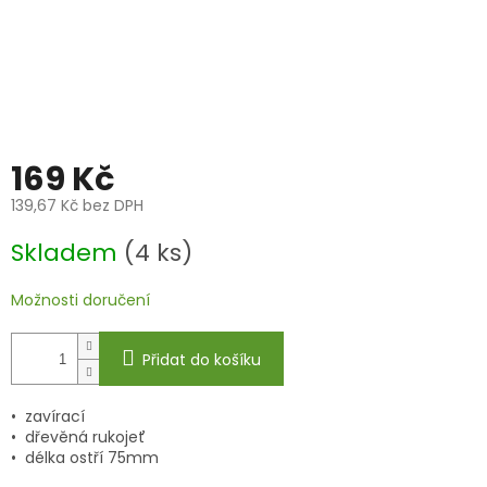
169 Kč
139,67 Kč bez DPH
Měrná
Skladem
(4 ks)
cena:
Možnosti doručení
Přidat do košíku
• zavírací
• dřevěná rukojeť
• délka ostří 75mm