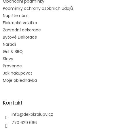
Obchodní podmínky
í
Podmínky ochrany osobních údajů
Napište nám
Elektrické vozítka
Zahradní dekorace
Bytové Dekorace
Nářadí
Gril & BBQ
Slevy
Provence
Jak nakupovat
Moje objednávka
Kontakt
info
@
dekokralupy.cz
770 629 666