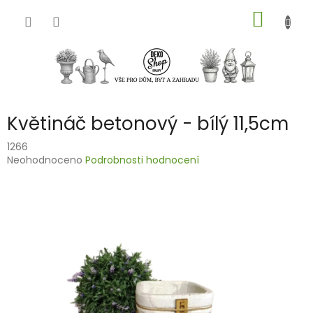
Přejít
NÁKUP
na
obsah
KOŠÍK
Květináč betonový - bílý 11,5cm
1266
Průměrné
Neohodnoceno
Podrobnosti hodnocení
hodnocení
produktu
je
0,0
z
5
hvězdiček.