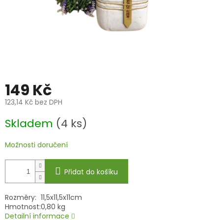
149 Kč
123,14 Kč bez DPH
Měrná
Skladem
(4 ks)
cena:
Možnosti doručení
Přidat do košíku
Rozměry:
11,5x11,5x11cm
Hmotnost:
0,80 kg
Detailní informace