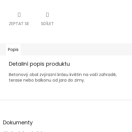
ZEPTAT SE
SDÍLET
Popis
Detailní popis produktu
Betonový obal zvýrazní krásu květin na vaší zahradě,
terase nebo balkonu od jara do zimy.
Z
á
p
a
Dokumenty
t