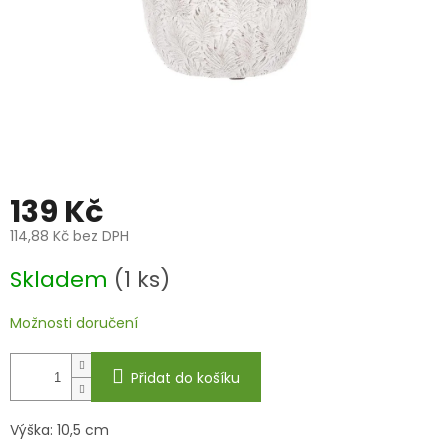
139 Kč
114,88 Kč bez DPH
Měrná
Skladem
(1 ks)
cena:
Možnosti doručení
Přidat do košíku
Výška: 10,5 cm