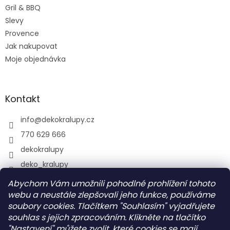
Gril & BBQ
Slevy
Provence
Jak nakupovat
Moje objednávka
Kontakt
info
@
dekokralupy.cz
770 629 666
dekokralupy
deko_kralupy
Abychom Vám umožnili pohodlné prohlížení tohoto
webu a neustále zlepšovali jeho funkce, používáme
Vyhledávání
soubory cookies. Tlačítkem "Souhlasím" vyjadřujete
souhlas s jejich zpracováním. Klikněte na tlačítko
HLEDAT
"Nastavení" můžete zvolit, které cookies se mají