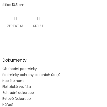
Šířka: 10,5 cm
ZEPTAT SE
SDÍLET
Z
á
p
a
Dokumenty
t
Obchodní podmínky
í
Podmínky ochrany osobních údajů
Napište nám
Elektrické vozítka
Zahradní dekorace
Bytové Dekorace
Nářadí