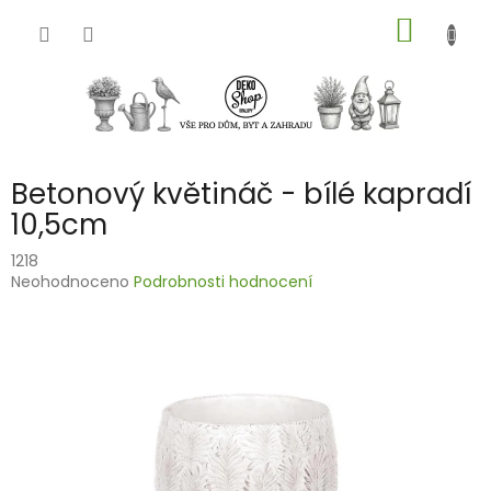
Přejít
NÁKUP
na
obsah
KOŠÍK
Betonový květináč - bílé kapradí
10,5cm
1218
Průměrné
Neohodnoceno
Podrobnosti hodnocení
hodnocení
produktu
je
0,0
z
5
hvězdiček.