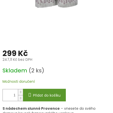
299 Kč
247,11 Kč bez DPH
Měrná
Skladem
(2 ks)
cena:
Možnosti doručení
Přidat do košíku
S nádechem slunné Provence
– vnesete do svého