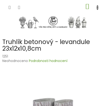
Přejít
NÁKUP
na
obsah
KOŠÍK
Truhlík betonový - levandule
23x12x10,8cm
1251
Průměrné
Neohodnoceno
Podrobnosti hodnocení
hodnocení
produktu
je
0,0
z
5
hvězdiček.