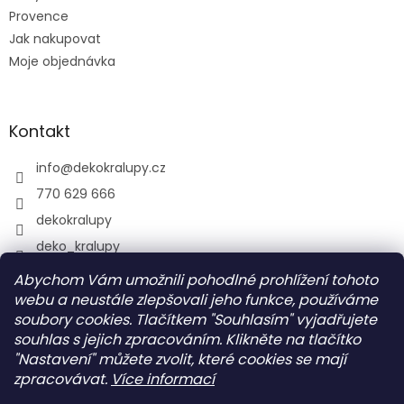
Provence
Jak nakupovat
Moje objednávka
Kontakt
info
@
dekokralupy.cz
770 629 666
dekokralupy
deko_kralupy
Abychom Vám umožnili pohodlné prohlížení tohoto
webu a neustále zlepšovali jeho funkce, používáme
Vyhledávání
soubory cookies. Tlačítkem "Souhlasím" vyjadřujete
souhlas s jejich zpracováním. Klikněte na tlačítko
HLEDAT
"Nastavení" můžete zvolit, které cookies se mají
zpracovávat.
Více informací