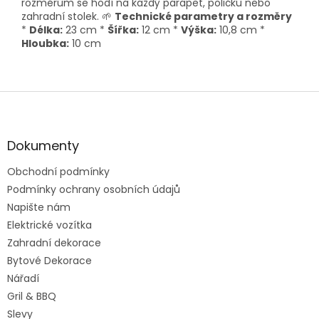
rozměrům se hodí na každý parapet, poličku nebo
zahradní stolek. 🌱
Technické parametry a rozměry
*
Délka:
23 cm *
Šířka:
12 cm *
Výška:
10,8 cm *
Hloubka:
10 cm
Z
á
p
a
Dokumenty
t
Obchodní podmínky
í
Podmínky ochrany osobních údajů
Napište nám
Elektrické vozítka
Zahradní dekorace
Bytové Dekorace
Nářadí
Gril & BBQ
Slevy