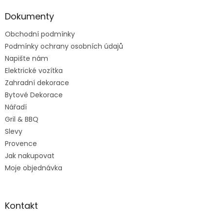
p
a
Dokumenty
t
Obchodní podmínky
í
Podmínky ochrany osobních údajů
Napište nám
Elektrické vozítka
Zahradní dekorace
Bytové Dekorace
Nářadí
Gril & BBQ
Slevy
Provence
Jak nakupovat
Moje objednávka
Kontakt