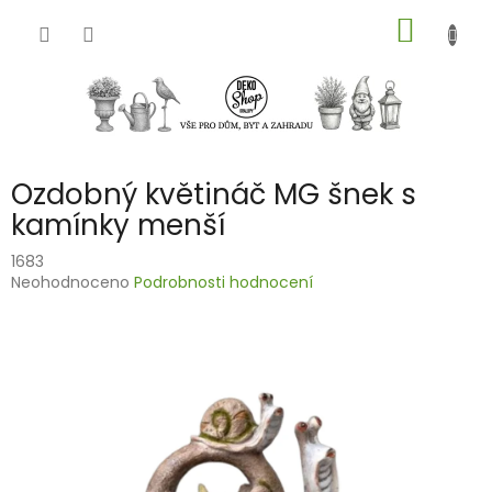
Přejít
NÁKUP
na
obsah
KOŠÍK
Ozdobný květináč MG šnek s
kamínky menší
1683
Průměrné
Neohodnoceno
Podrobnosti hodnocení
hodnocení
produktu
je
0,0
z
5
hvězdiček.