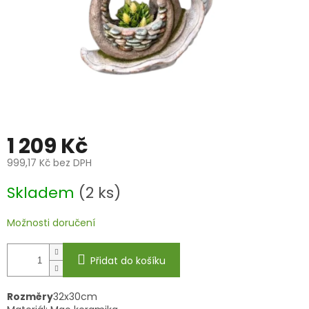
1 209 Kč
999,17 Kč bez DPH
Měrná
Skladem
(2 ks)
cena:
Možnosti doručení
Přidat do košíku
Rozměry
32x30cm