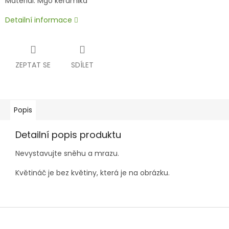
Materiál: Mgo keramika
Detailní informace
ZEPTAT SE
SDÍLET
Popis
Detailní popis produktu
Nevystavujte sněhu a mrazu.
Květináč je bez květiny, která je na obrázku.
Z
á