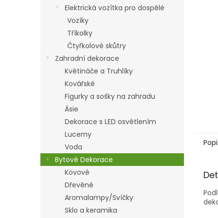
n
Elektrická vozítka pro dospělé
e
Vozíky
l
Tříkolky
Čtyřkolové skůtry
Zahradní dekorace
Květináče a Truhlíky
Kovářské
Figurky a sošky na zahradu
Ásie
Dekorace s LED osvětlením
Lucerny
Popi
Voda
Bytové Dekorace
Kovové
Det
Dřevěné
Podl
Aromalampy/Svíčky
deko
Sklo a keramika