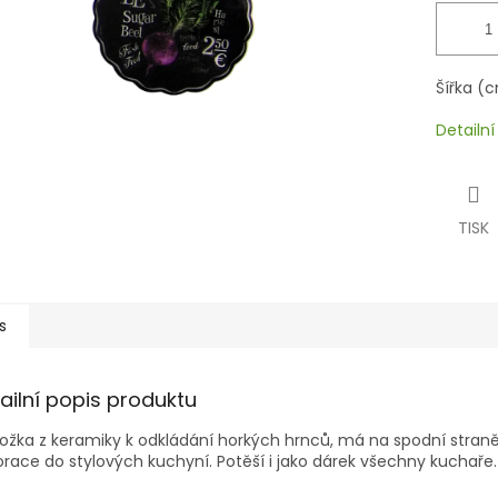
Šířka (
Detailn
TISK
s
ailní popis produktu
ožka z keramiky k odkládání horkých hrnců, má na spodní straně
race do stylových kuchyní. Potěší i jako dárek všechny kuchaře.