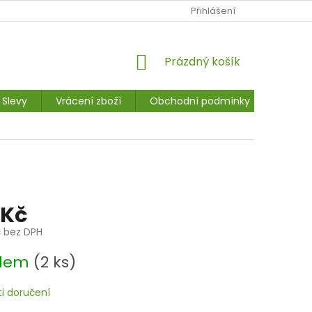
Ů
NAPIŠTE NÁM
JAK NAKUPOVAT
Přihlášení
MOJE OBJEDNÁVKA
NÁKUPNÍ
Prázdný košík
KOŠÍK
Slevy
Vrácení zboží
Obchodní podmínky
Kontak
 Kč
č bez DPH
adem
(2 ks)
i doručení