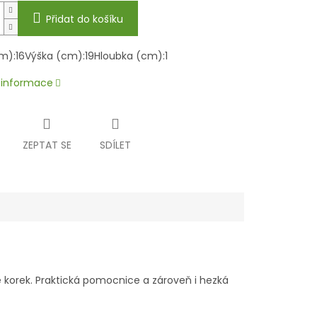
Přidat do košíku
cm):16Výška (cm):19Hloubka (cm):1
í informace
ZEPTAT SE
SDÍLET
 korek. Praktická pomocnice a zároveň i hezká