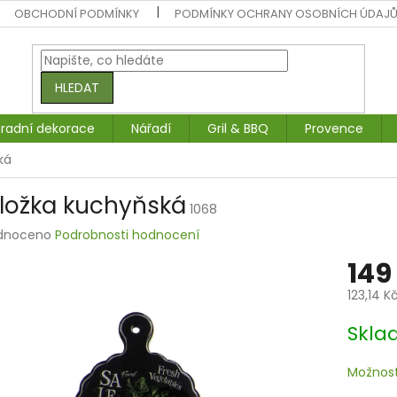
OBCHODNÍ PODMÍNKY
PODMÍNKY OCHRANY OSOBNÍCH ÚDAJ
HLEDAT
radní dekorace
Nářadí
Gril & BBQ
Provence
ká
ložka kuchyňská
1068
rné
dnoceno
Podrobnosti hodnocení
ení
149
tu
123,14 K
Měrná
Skl
cena:
ek.
Možnost