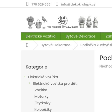
Přejít
770 629 666
info@dekokralupy.cz
na
obsah
Elektrické vozítka
Bytové Dekorace
Zah
Domů
Bytové Dekorace
Podložka kuchyňs
P
Pod
o
Přeskočit
s
Průmě
Kategorie
Neoho
kategorie
t
hodnoc
r
produk
Elektrické vozítka
a
je
Elektrická vozítka pro děti
n
0,0
z
Vozítka
n
5
í
Motorky
hvězdič
p
Čtyřkolky
a
Koloběžky