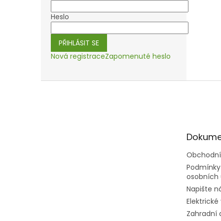
Heslo
PŘIHLÁSIT SE
Nová registrace
Zapomenuté heslo
Z
á
p
a
t
Dokume
í
Obchodní
Podmínky
osobních 
Napište 
Elektrické
Zahradní 