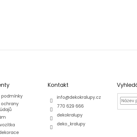
nty
Kontakt
Vyhled
 podmínky
info
@
dekokralupy.cz
 ochrany
770 629 666
údajů
dekokralupy
nám
deko_kralupy
 vozítka
dekorace