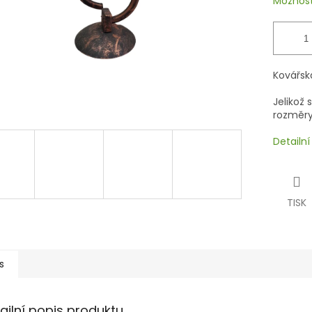
Možnost
Kovářsk
Jelikož 
rozměry
Detailn
TISK
s
ailní popis produktu