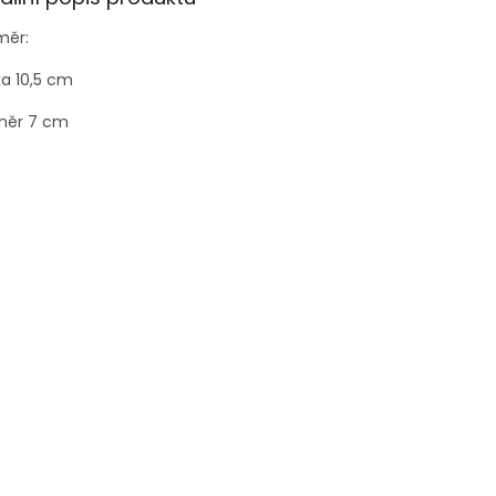
měr:
a 10,5 cm
měr 7 cm