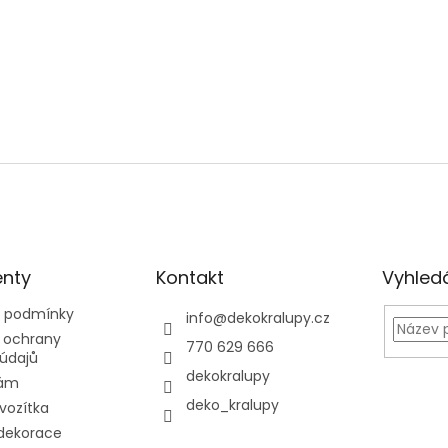
nty
Kontakt
Vyhled
 podmínky
info
@
dekokralupy.cz
 ochrany
770 629 666
údajů
dekokralupy
nám
deko_kralupy
 vozítka
dekorace