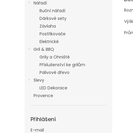
Nářadí
Roz
Ruční nářadí
Dárkové sety
Výšk
Závlaha
Prů
Postřikovače
Elektrické
Gril & BBQ
Grily a Ohniště
Příslušenství ke grilům
Palivové dřevo
Slevy
LED Dekorace
Provence
Přihlášení
E-mail