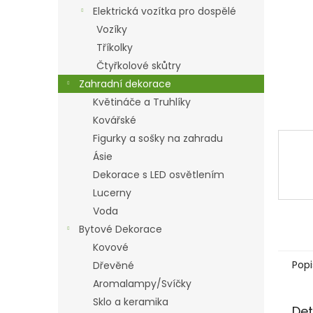
n
Elektrická vozítka pro dospělé
e
Vozíky
l
Tříkolky
Čtyřkolové skůtry
Zahradní dekorace
Květináče a Truhlíky
Kovářské
Figurky a sošky na zahradu
Ásie
Dekorace s LED osvětlením
Lucerny
Voda
Bytové Dekorace
Kovové
Popi
Dřevěné
Aromalampy/Svíčky
Sklo a keramika
Det