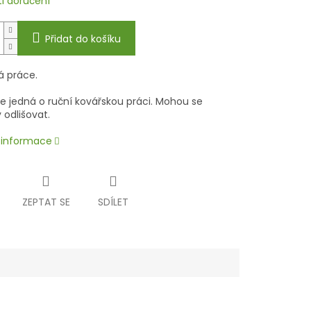
i doručení
Přidat do košíku
á práce.
se jedná o ruční kovářskou práci. Mohou se
 odlišovat.
í informace
ZEPTAT SE
SDÍLET