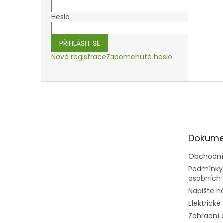
Heslo
PŘIHLÁSIT SE
Nová registrace
Zapomenuté heslo
Z
á
p
a
t
Dokume
í
Obchodní
Podmínky
osobních 
Napište 
Elektrické
Zahradní 