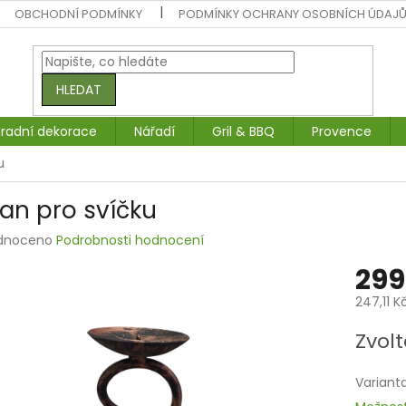
OBCHODNÍ PODMÍNKY
PODMÍNKY OCHRANY OSOBNÍCH ÚDAJ
HLEDAT
radní dekorace
Nářadí
Gril & BBQ
Provence
u
jan pro svíčku
rné
dnoceno
Podrobnosti hodnocení
ení
299
tu
247,11 K
Měrná
Zvolt
cena:
ek.
Variant