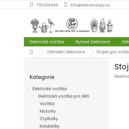
Přejít
770 629 666
info@dekokralupy.cz
na
obsah
Elektrické vozítka
Bytové Dekorace
Zah
Domů
Zahradní dekorace
Stojan pro svíčk
P
Sto
o
Přeskočit
s
Průmě
Kategorie
Neoho
kategorie
t
hodnoc
r
produk
Elektrické vozítka
a
je
Elektrická vozítka pro děti
n
0,0
z
Vozítka
n
5
í
Motorky
hvězdič
p
Čtyřkolky
a
Koloběžky