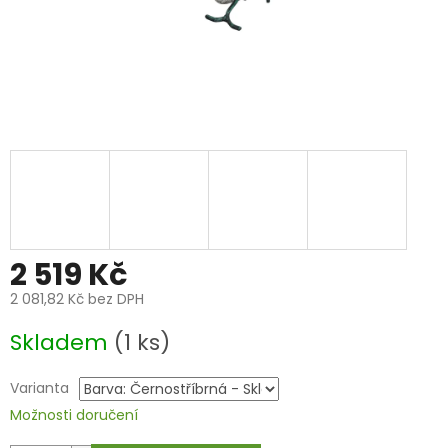
2 519 Kč
2 081,82 Kč bez DPH
Měrná
Skladem
(1 ks)
cena:
Varianta
Možnosti doručení