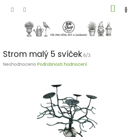
Přejít
NÁKUP
na
obsah
KOŠÍK
Strom malý 5 svíček
6/3
Průměrné
Neohodnoceno
Podrobnosti hodnocení
hodnocení
produktu
je
0,0
z
5
hvězdiček.