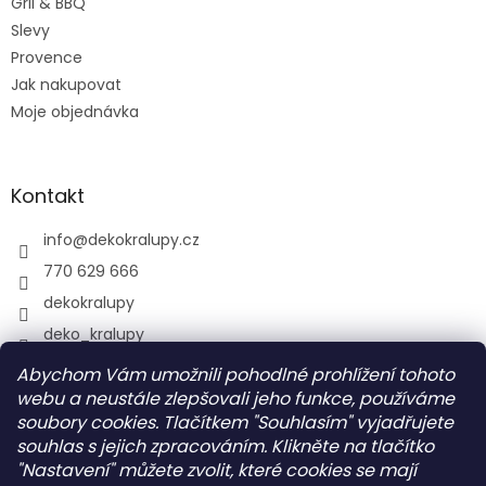
Gril & BBQ
Slevy
Provence
Jak nakupovat
Moje objednávka
Kontakt
info
@
dekokralupy.cz
770 629 666
dekokralupy
deko_kralupy
Abychom Vám umožnili pohodlné prohlížení tohoto
webu a neustále zlepšovali jeho funkce, používáme
Vyhledávání
soubory cookies. Tlačítkem "Souhlasím" vyjadřujete
souhlas s jejich zpracováním. Klikněte na tlačítko
HLEDAT
"Nastavení" můžete zvolit, které cookies se mají