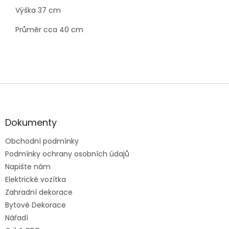
Výška 37 cm
Průměr cca 40 cm
Z
á
p
a
Dokumenty
t
Obchodní podmínky
í
Podmínky ochrany osobních údajů
Napište nám
Elektrické vozítka
Zahradní dekorace
Bytové Dekorace
Nářadí