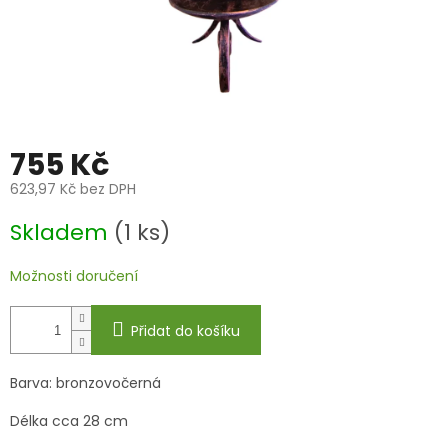
755 Kč
623,97 Kč bez DPH
Měrná
Skladem
(1 ks)
cena:
Možnosti doručení
Přidat do košíku
Barva: bronzovočerná
Délka cca 28 cm