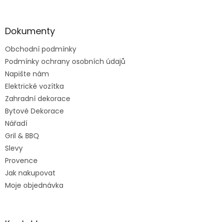
á
p
a
Dokumenty
t
Obchodní podmínky
í
Podmínky ochrany osobních údajů
Napište nám
Elektrické vozítka
Zahradní dekorace
Bytové Dekorace
Nářadí
Gril & BBQ
Slevy
Provence
Jak nakupovat
Moje objednávka