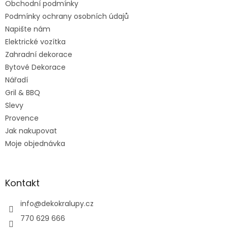
Obchodní podmínky
í
Podmínky ochrany osobních údajů
Napište nám
Elektrické vozítka
Zahradní dekorace
Bytové Dekorace
Nářadí
Gril & BBQ
Slevy
Provence
Jak nakupovat
Moje objednávka
Kontakt
info
@
dekokralupy.cz
770 629 666