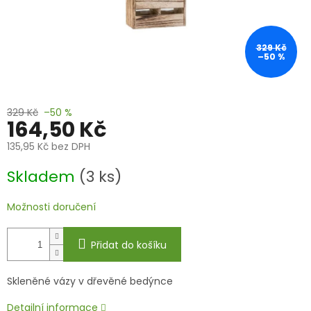
329 Kč
–50 %
329 Kč
–50 %
164,50 Kč
135,95 Kč bez DPH
Měrná
Skladem
(3 ks)
cena:
Možnosti doručení
Přidat do košíku
Skleněné vázy v dřevěné bedýnce
Detailní informace