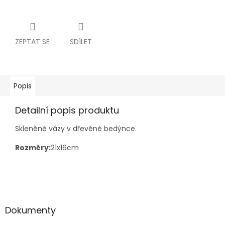
ZEPTAT SE
SDÍLET
Popis
Detailní popis produktu
Skleněné vázy v dřevěné bedýnce.
Rozměry:
21x16cm
Z
á
p
a
Dokumenty
t