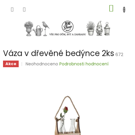
Přejít
NÁKUP
na
obsah
KOŠÍK
Váza v dřevěné bedýnce 2ks
672
Průměrné
Neohodnoceno
Podrobnosti hodnocení
Akce
hodnocení
produktu
je
0,0
z
5
hvězdiček.